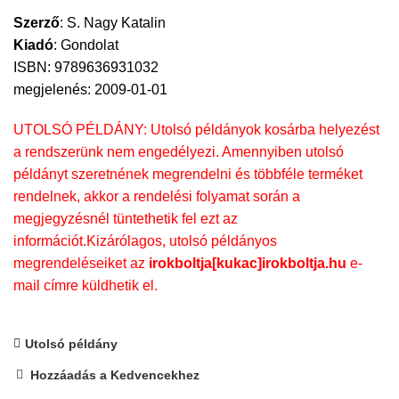
Szerző
:
S. Nagy Katalin
Kiadó
:
Gondolat
ISBN: 9789636931032
megjelenés: 2009-01-01
UTOLSÓ PÉLDÁNY: Utolsó példányok kosárba helyezést
a rendszerünk nem engedélyezi. Amennyiben utolsó
példányt szeretnének megrendelni és többféle terméket
rendelnek, akkor a rendelési folyamat során a
megjegyzésnél tüntethetik fel ezt az
információt.Kizárólagos, utolsó példányos
megrendeléseiket az
irokboltja[kukac]irokboltja.hu
e-
mail címre küldhetik el.
Utolsó példány
Hozzáadás a Kedvencekhez