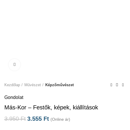
Click to enlarge
Kezdőlap
Művészet
Képzőművészet
Gondolat
Más-Kor – Festők, képek, kiállítások
3.950
Ft
3.555
Ft
(Online ár)