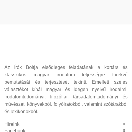
Az Írók Boltja elsődleges feladatának a kortárs és
klasszikus magyar irodalom teljességre törekvő
bemutatását és terjesztését tekinti. Emellett széles
választékot kínál magyar és idegen nyelvű irodalmi,
irodalomtudományi, filozófiai, társadalomtudományi és
művészeti könyvekből, folyóiratokból, valamint szótárakból
és lexikonokból.
Híreink
Facebook