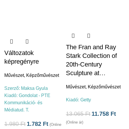
The Fran and Ray
Változatok
Stark Collection of
képregényre
20th-Century
Sculpture at…
Művészet
,
Képzőművészet
Művészet
,
Képzőművészet
Szerző:
Maksa Gyula
Kiadó:
Gondolat - PTE
Kiadó:
Getty
Kommunikáció- és
á
Médiatud. T.
13.065
Ft
11.758
Ft
(Online ár)
1.980
Ft
1.782
Ft
(Online