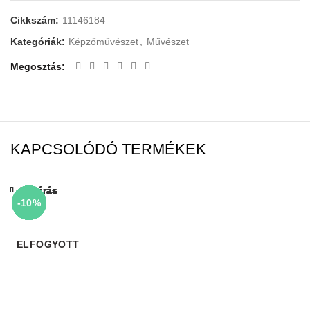
Cikkszám:
11146184
Kategóriák:
Képzőművészet
,
Művészet
Megosztás
KAPCSOLÓDÓ TERMÉKEK
Bezárás
Bezárás
Bezárás
Bezárás
Bezárás
Bezárás
Bezárás
Bezárás
-10%
-10%
-10%
-10%
-10%
-10%
-10%
-10%
ELFOGYOTT