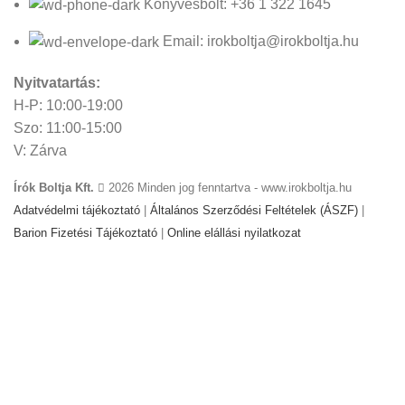
Könyvesbolt: +36 1 322 1645
Email: irokboltja@irokboltja.hu
Nyitvatartás:
H-P: 10:00-19:00
Szo: 11:00-15:00
V: Zárva
Írók Boltja Kft.
2026 Minden jog fenntartva - www.irokboltja.hu
Adatvédelmi tájékoztató
|
Általános Szerződési Feltételek (ÁSZF)
|
Barion Fizetési Tájékoztató
|
Online elállási nyilatkozat
Weboldal készítés
:
Gyors Weboldal készítés
-
www.gyors-
weboldal-keszites.hu
Cookie-kat használunk, hogy javítsuk az élményt
weboldalunkon. A weboldal böngészésével Ön hozzájárul a
cookie-k használatához.