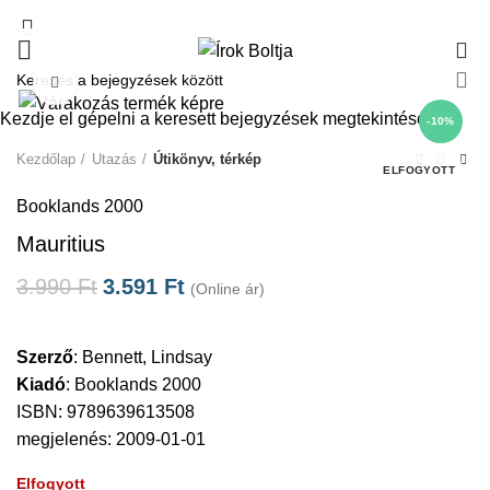
0
Click to enlarge
Kezdje el gépelni a keresett bejegyzések megtekintéséhez.
-10%
Kezdőlap
Utazás
Útikönyv, térkép
ELFOGYOTT
Booklands 2000
Mauritius
3.990
Ft
3.591
Ft
(Online ár)
Szerző
:
Bennett, Lindsay
Kiadó
:
Booklands 2000
ISBN: 9789639613508
megjelenés: 2009-01-01
Elfogyott