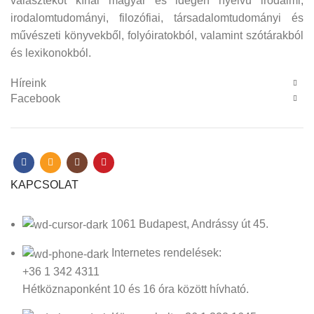
választékot kínál magyar és idegen nyelvű irodalmi,
irodalomtudományi, filozófiai, társadalomtudományi és
művészeti könyvekből, folyóiratokból, valamint szótárakból
és lexikonokból.
Híreink
Facebook
KAPCSOLAT
1061 Budapest, Andrássy út 45.
Internetes rendelések:
+36 1 342 4311
Hétköznaponként 10 és 16 óra között hívható.