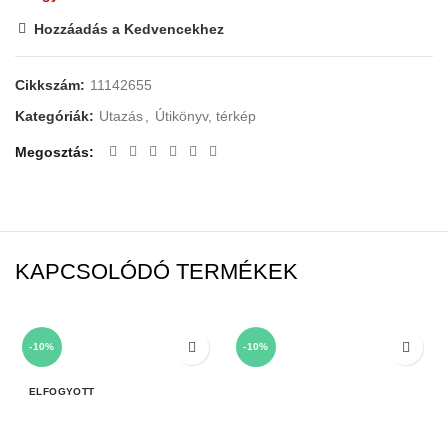
Hozzáadás a Kedvencekhez
Cikkszám:
11142655
Kategóriák:
Utazás
,
Útikönyv, térkép
Megosztás
KAPCSOLÓDÓ TERMÉKEK
-10%
-10%
ELFOGYOTT