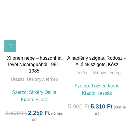
Xilonen népe – huszonhét
A napfény szigete, Rodosz –
levél Nicaraguából 1981-
A lélek szigete, Kósz
1985
Utazás
,
Útikönyv, térkép
Utazás
,
Útikönyv, térkép
Szerző:
Tőzsér János
Szerző:
Sitkéry Ottilia
Kiadó:
Kassák
Kiadó:
Filosz
5.900
Ft
5.310
Ft
(Online
2.500
Ft
2.250
Ft
ár)
(Online
ár)