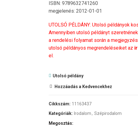
ISBN: 9789632741260
megjelenés: 2012-01-01
UTOLSÓ PÉLDÁNY: Utolsó példányok kosá
Amennyiben utolsó példányt szeretnének 
a rendelési folyamat során a megjegyzésné
utolsó példányos megrendeléseiket az
i
el.
Utolsó példány
Hozzáadás a Kedvencekhez
Cikkszám:
11163437
Kategóriák:
Irodalom
,
Szépirodalom
Megosztás