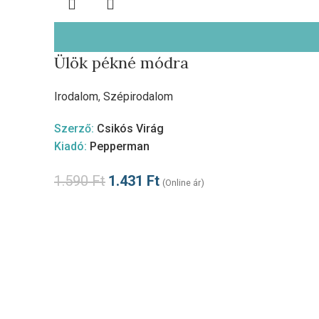
Ülök pékné módra
Irodalom
,
Szépirodalom
Szerző:
Csikós Virág
Kiadó:
Pepperman
1.590
Ft
1.431
Ft
(Online ár)