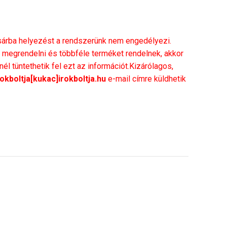
rba helyezést a rendszerünk nem engedélyezi.
megrendelni és többféle terméket rendelnek, akkor
l tüntethetik fel ezt az információt.Kizárólagos,
rokboltja[kukac]irokboltja.hu
e-mail címre küldhetik