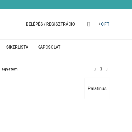
BELÉPÉS / REGISZTRÁCIÓ
/
0
FT
K
SIKERLISTA
KAPCSOLAT
 egyetem
Palatinus