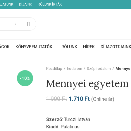
ÁLATUNK
DÍJAINK
RÓLUNK ÍRTÁK
ÁGOK
KÖNYVBEMUTATÓK
RÓLUNK
HÍREK
DÍJAZOTTJAIN
Kezdőlap
Irodalom
Szépirodalom
Mennyei
-10%
Mennyei egyetem
1.900
Ft
1.710
Ft
(Online ár)
Szerző
:
Turczi István
Kiadó
:
Palatinus