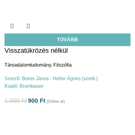
TOVÁBB
Visszatükrözés nélkül
Társadalomtudomány
,
Filozófia
Szerző:
Boros János - Heller Ágnes (szerk.)
Kiadó:
Brambauer
1.000
Ft
900
Ft
(Online ár)