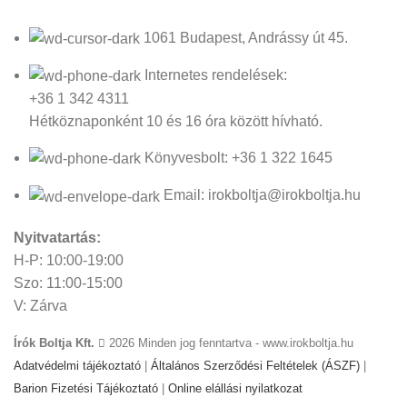
1061 Budapest, Andrássy út 45.
Internetes rendelések:
+36 1 342 4311
Hétköznaponként 10 és 16 óra között hívható.
Könyvesbolt: +36 1 322 1645
Email: irokboltja@irokboltja.hu
Nyitvatartás:
H-P: 10:00-19:00
Szo: 11:00-15:00
V: Zárva
Írók Boltja Kft.
2026 Minden jog fenntartva - www.irokboltja.hu
Adatvédelmi tájékoztató
|
Általános Szerződési Feltételek (ÁSZF)
|
Barion Fizetési Tájékoztató
|
Online elállási nyilatkozat