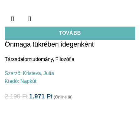
TOVÁBB
Önmaga tükrében idegenként
Társadalomtudomány
,
Filozófia
Szerző:
Kristeva, Julia
Kiadó:
Napkút
2.190
Ft
1.971
Ft
(Online ár)