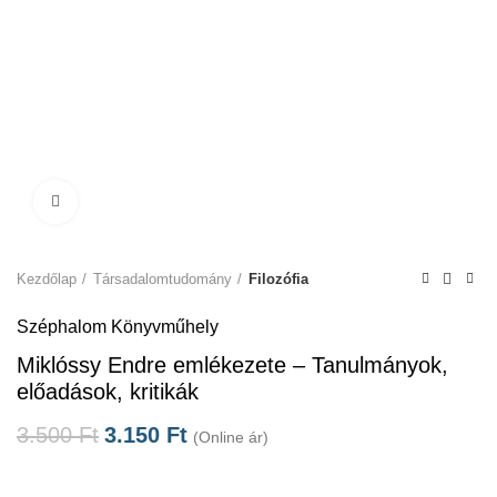
Click to enlarge
Kezdőlap
Társadalomtudomány
Filozófia
Széphalom Könyvműhely
Miklóssy Endre emlékezete – Tanulmányok,
előadások, kritikák
3.500
Ft
3.150
Ft
(Online ár)