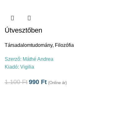
Útvesztőben
Társadalomtudomány
,
Filozófia
Szerző:
Máthé Andrea
Kiadó:
Vigilia
1.100
Ft
990
Ft
(Online ár)