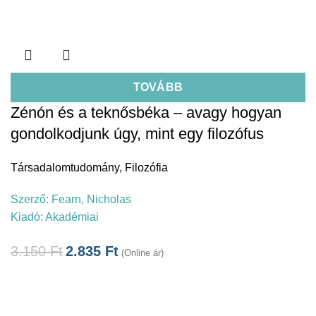
TOVÁBB
Zénón és a teknősbéka – avagy hogyan
gondolkodjunk úgy, mint egy filozófus
Társadalomtudomány
,
Filozófia
Szerző:
Fearn, Nicholas
Kiadó:
Akadémiai
3.150
Ft
2.835
Ft
(Online ár)