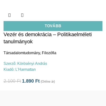
TOVÁBB
Vezér és demokrácia – Politikaelméleti
tanulmányok
Társadalomtudomány
,
Filozófia
Szerző:
Körösényi András
Kiadó:
L'Harmattan
2.100
Ft
1.890
Ft
(Online ár)