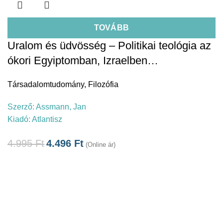
TOVÁBB
Uralom és üdvösség – Politikai teológia az
ókori Egyiptomban, Izraelben…
Társadalomtudomány
,
Filozófia
Szerző:
Assmann, Jan
Kiadó:
Atlantisz
4.995
Ft
4.496
Ft
(Online ár)