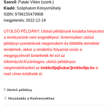
Szerző
:
Pataki Viktor (szerk.)
Kiadó
:
Széphalom Könyvműhely
ISBN: 9786155479908
megjelenés: 2022-12-19
UTOLSÓ PÉLDÁNY: Utolsó példányok kosárba helyezést
a rendszerünk nem engedélyezi. Amennyiben utolsó
példányt szeretnének megrendelni és többféle terméket
rendelnek, akkor a rendelési folyamat során a
megjegyzésnél tüntethetik fel ezt az
információt.Kizárólagos, utolsó példányos
megrendeléseiket az
irokboltja[kukac]irokboltja.hu
e-
mail címre küldhetik el.
Utolsó példány
Hozzáadás a Kedvencekhez