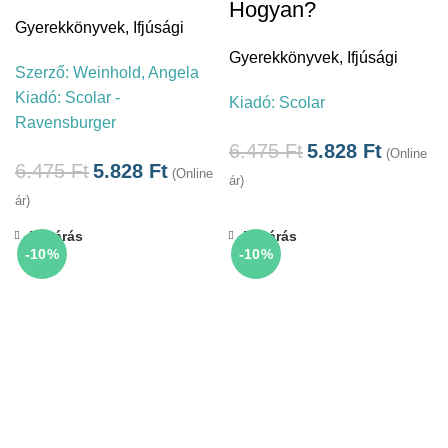
Hogyan?
Gyerekkönyvek
,
Ifjúsági
Gyerekkönyvek
,
Ifjúsági
Szerző:
Weinhold, Angela
Kiadó:
Scolar -
Kiadó:
Scolar
Ravensburger
6.475
Ft
5.828
Ft
(Online
6.475
Ft
5.828
Ft
(Online
ár)
ár)
Bezárás
Bezárás
-10%
-10%