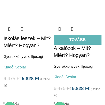
Iskolás leszek – Mit?
TOVÁBB
Miért? Hogyan?
A kalózok – Mit?
Miért? Hogyan?
Gyerekkönyvek
,
Ifjúsági
Gyerekkönyvek
,
Ifjúsági
Kiadó:
Scolar
Kiadó:
Scolar
6.475
Ft
5.828
Ft
(Online
ár)
6.475
Ft
5.828
Ft
(Online
ár)
Bezárás
Bezárás