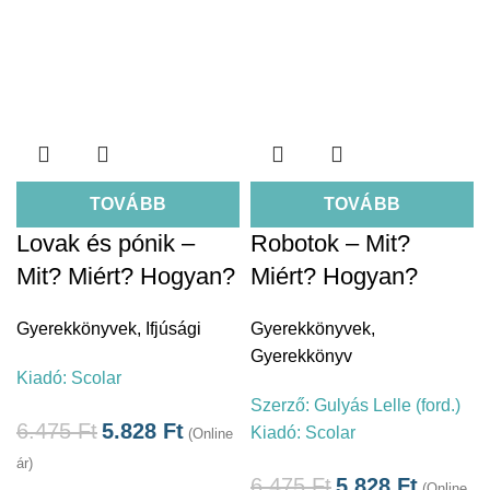
TOVÁBB
TOVÁBB
Lovak és pónik –
Robotok – Mit?
Mit? Miért? Hogyan?
Miért? Hogyan?
Gyerekkönyvek
,
Ifjúsági
Gyerekkönyvek
,
Gyerekkönyv
Kiadó:
Scolar
Szerző:
Gulyás Lelle (ford.)
6.475
Ft
5.828
Ft
Kiadó:
Scolar
(Online
ár)
6.475
Ft
5.828
Ft
(Online