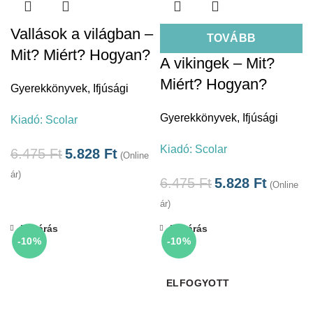
Vallások a világban –
TOVÁBB
Mit? Miért? Hogyan?
A vikingek – Mit?
Miért? Hogyan?
Gyerekkönyvek
,
Ifjúsági
Gyerekkönyvek
,
Ifjúsági
Kiadó:
Scolar
Kiadó:
Scolar
6.475
Ft
5.828
Ft
(Online
ár)
6.475
Ft
5.828
Ft
(Online
ár)
Bezárás
Bezárás
-10%
-10%
ELFOGYOTT