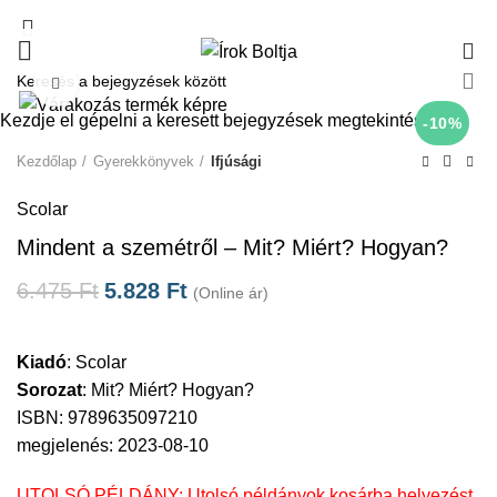
0
Click to enlarge
Kezdje el gépelni a keresett bejegyzések megtekintéséhez.
-10%
Kezdőlap
Gyerekkönyvek
Ifjúsági
Scolar
Mindent a szemétről – Mit? Miért? Hogyan?
6.475
Ft
5.828
Ft
(Online ár)
Kiadó
:
Scolar
Sorozat
:
Mit? Miért? Hogyan?
ISBN: 9789635097210
megjelenés: 2023-08-10
UTOLSÓ PÉLDÁNY: Utolsó példányok kosárba helyezést