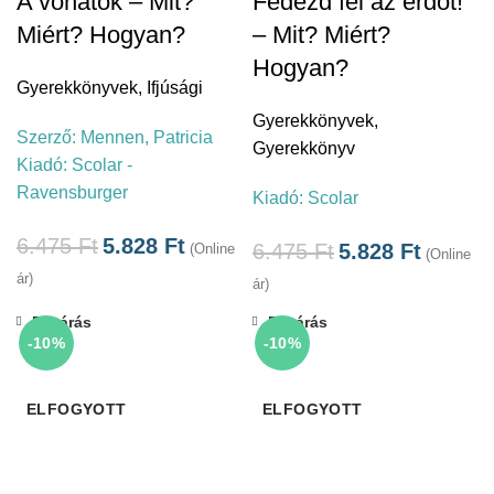
A vonatok – Mit?
Fedezd fel az erdőt!
Miért? Hogyan?
– Mit? Miért?
Hogyan?
Gyerekkönyvek
,
Ifjúsági
Gyerekkönyvek
,
Szerző:
Mennen, Patricia
Gyerekkönyv
Kiadó:
Scolar -
Ravensburger
Kiadó:
Scolar
6.475
Ft
5.828
Ft
6.475
Ft
5.828
Ft
(Online
(Online
ár)
ár)
Bezárás
Bezárás
-10%
-10%
ELFOGYOTT
ELFOGYOTT