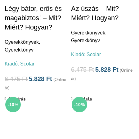
Légy bátor, erős és
Az úszás – Mit?
magabiztos! – Mit?
Miért? Hogyan?
Miért? Hogyan?
Gyerekkönyvek
,
Gyerekkönyv
Gyerekkönyvek
,
Gyerekkönyv
Kiadó:
Scolar
Kiadó:
Scolar
6.475
Ft
5.828
Ft
(Online
6.475
Ft
5.828
Ft
ár)
(Online
ár)
Bezárás
Bezárás
-10%
-10%