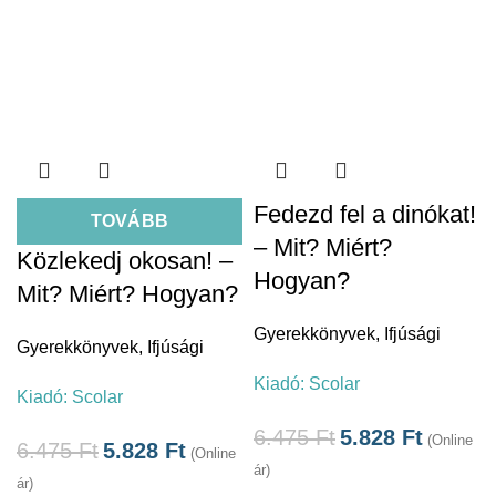
Fedezd fel a dinókat!
TOVÁBB
– Mit? Miért?
Közlekedj okosan! –
Hogyan?
Mit? Miért? Hogyan?
Gyerekkönyvek
,
Ifjúsági
Gyerekkönyvek
,
Ifjúsági
Kiadó:
Scolar
Kiadó:
Scolar
6.475
Ft
5.828
Ft
(Online
6.475
Ft
5.828
Ft
(Online
ár)
ár)