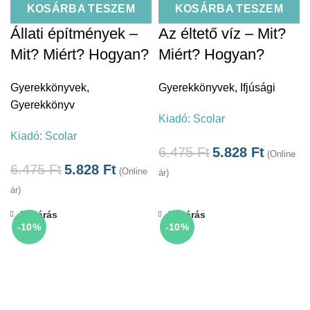
KOSÁRBA TESZEM
KOSÁRBA TESZEM
Állati építmények –
Az éltető víz – Mit?
Mit? Miért? Hogyan?
Miért? Hogyan?
Gyerekkönyvek
,
Gyerekkönyvek
,
Ifjúsági
Gyerekkönyv
Kiadó:
Scolar
Kiadó:
Scolar
6.475
Ft
5.828
Ft
(Online
6.475
Ft
5.828
Ft
(Online
ár)
ár)
Bezárás
Bezárás
-10%
-10%