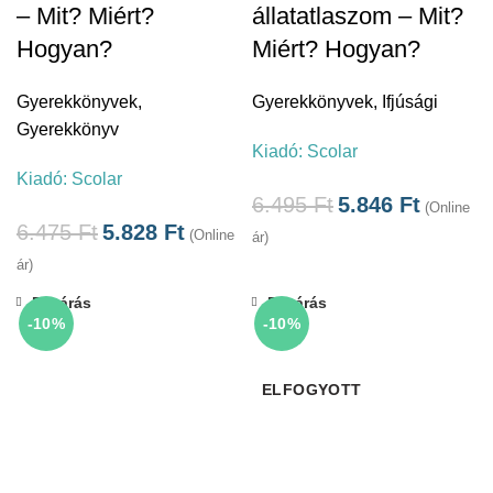
– Mit? Miért?
állatatlaszom – Mit?
Hogyan?
Miért? Hogyan?
Gyerekkönyvek
,
Gyerekkönyvek
,
Ifjúsági
Gyerekkönyv
Kiadó:
Scolar
Kiadó:
Scolar
6.495
Ft
5.846
Ft
(Online
6.475
Ft
5.828
Ft
(Online
ár)
ár)
Bezárás
Bezárás
-10%
-10%
ELFOGYOTT