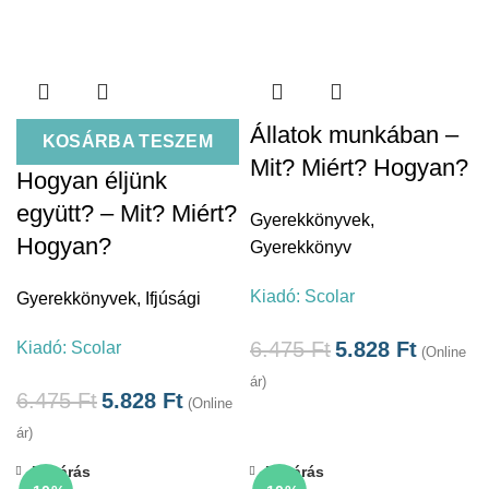
Állatok munkában –
KOSÁRBA TESZEM
Mit? Miért? Hogyan?
Hogyan éljünk
együtt? – Mit? Miért?
Gyerekkönyvek
,
Hogyan?
Gyerekkönyv
Kiadó:
Scolar
Gyerekkönyvek
,
Ifjúsági
6.475
Ft
5.828
Ft
Kiadó:
Scolar
(Online
ár)
6.475
Ft
5.828
Ft
(Online
ár)
Bezárás
Bezárás