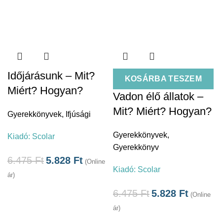
Időjárásunk – Mit?
KOSÁRBA TESZEM
Miért? Hogyan?
Vadon élő állatok –
Mit? Miért? Hogyan?
Gyerekkönyvek
,
Ifjúsági
Gyerekkönyvek
,
Kiadó:
Scolar
Gyerekkönyv
6.475
Ft
5.828
Ft
(Online
Kiadó:
Scolar
ár)
6.475
Ft
5.828
Ft
(Online
ár)