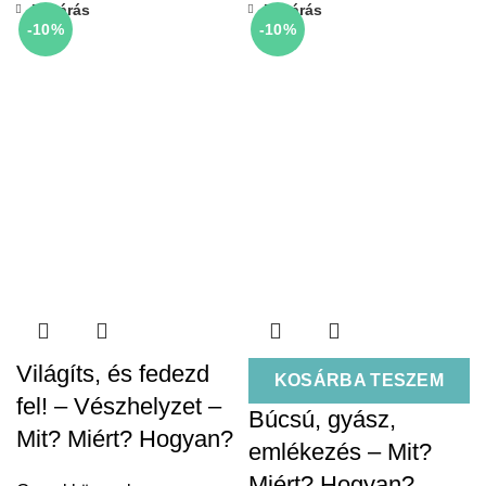
Bezárás
Bezárás
-10%
-10%
Világíts, és fedezd
KOSÁRBA TESZEM
fel! – Vészhelyzet –
Búcsú, gyász,
Mit? Miért? Hogyan?
emlékezés – Mit?
Miért? Hogyan?