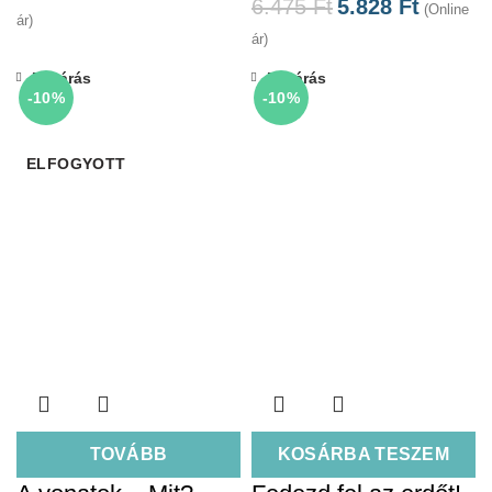
6.475
Ft
5.828
Ft
(Online
ár)
ár)
Bezárás
Bezárás
-10%
-10%
ELFOGYOTT
TOVÁBB
KOSÁRBA TESZEM