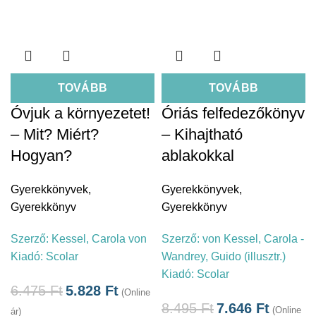
TOVÁBB
TOVÁBB
Óvjuk a környezetet!
Óriás felfedezőkönyv
– Mit? Miért?
– Kihajtható
Hogyan?
ablakokkal
Gyerekkönyvek
,
Gyerekkönyvek
,
Gyerekkönyv
Gyerekkönyv
Szerző:
Kessel, Carola von
Szerző:
von Kessel, Carola -
Kiadó:
Scolar
Wandrey, Guido (illusztr.)
Kiadó:
Scolar
6.475
Ft
5.828
Ft
(Online
8.495
Ft
7.646
Ft
(Online
ár)