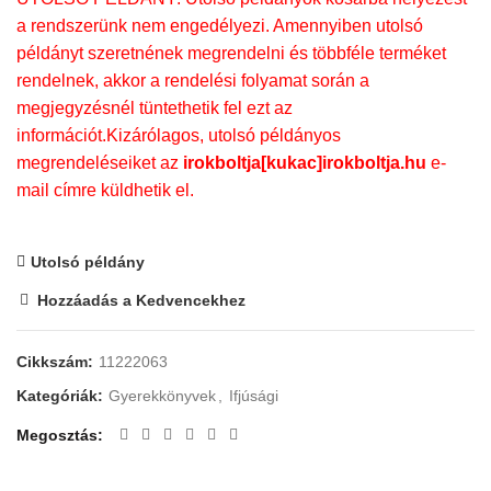
a rendszerünk nem engedélyezi. Amennyiben utolsó
példányt szeretnének megrendelni és többféle terméket
rendelnek, akkor a rendelési folyamat során a
megjegyzésnél tüntethetik fel ezt az
információt.Kizárólagos, utolsó példányos
megrendeléseiket az
irokboltja[kukac]irokboltja.hu
e-
mail címre küldhetik el.
Utolsó példány
Hozzáadás a Kedvencekhez
Cikkszám:
11222063
Kategóriák:
Gyerekkönyvek
,
Ifjúsági
Megosztás