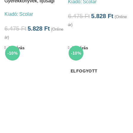
Gyerekkönyvek
,
Ifjúsági
Kiadó:
Scolar
Kiadó:
Scolar
6.475
Ft
5.828
Ft
(Online
ár)
6.475
Ft
5.828
Ft
(Online
ár)
Bezárás
Bezárás
-10%
-10%
ELFOGYOTT