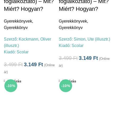
foglalkoztató) – Mit?
foglalkoztató) – Mit?
Miért? Hogyan?
Miért? Hogyan?
Gyerekkönyvek
,
Gyerekkönyvek
,
Gyerekkönyv
Gyerekkönyv
Szerző:
Kockmann, Oliver
Szerző:
Simon, Ute (illusztr.)
(illusztr.)
Kiadó:
Scolar
Kiadó:
Scolar
3.499
Ft
3.149
Ft
(Online
3.499
Ft
3.149
Ft
(Online
ár)
ár)
Bezárás
Bezárás
-10%
-10%