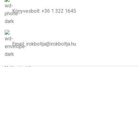
Könyvesbolt: +36 1 322 1645
Email: irokboltja@irokboltja.hu
Nyitvatartás:
Cookie-kat használunk, hogy javítsuk az élményt
H-P: 10:00-19:00
weboldalunkon. A weboldal böngészésével Ön
Szo: 11:00-15:00
hozzájárul a cookie-k használatához.
V: Zárva
TOVÁBBI INFORMÁCIÓK
ELFOGADOM
Írók Boltja Kft.
2026 Minden jog fenntartva - www.irokboltja.hu
Adatvédelmi tájékoztató
|
Általános Szerződési Feltételek (ÁSZF)
|
Barion Fizetési Tájékoztató
|
Online elállási nyilatkozat