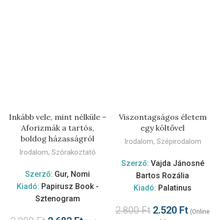
Inkább vele, mint nélküle –
Viszontagságos életem
Aforizmák a tartós,
egy költővel
boldog házasságról
Irodalom
,
Szépirodalom
Irodalom
,
Szórakoztató
Szerző:
Vajda Jánosné
Szerző:
Gur, Nomi
Bartos Rozália
Kiadó:
Papirusz Book -
Kiadó:
Palatinus
Sztenogram
2.800
Ft
2.520
Ft
(Online