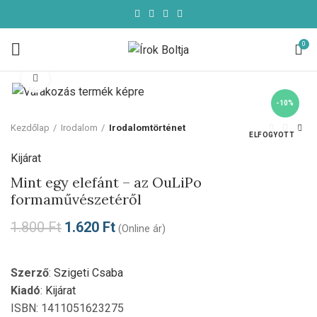
0
Click to enlarge
-10%
Kezdőlap
Irodalom
Irodalomtörténet
ELFOGYOTT
Kijárat
Mint egy elefánt – az OuLiPo
formaművészetéről
1.800
Ft
1.620
Ft
(Online ár)
Szerző
:
Szigeti Csaba
Kiadó
:
Kijárat
ISBN: 1411051623275