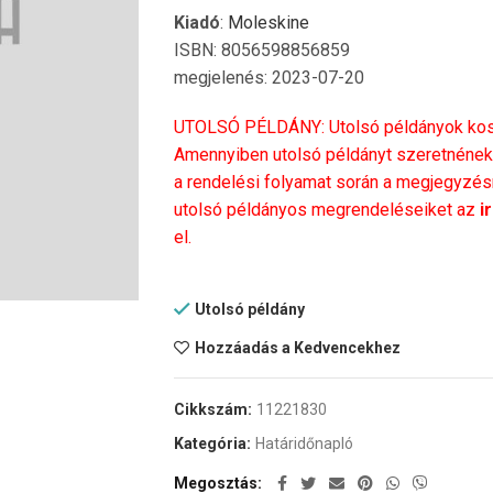
Kiadó
:
Moleskine
ISBN: 8056598856859
megjelenés: 2023-07-20
UTOLSÓ PÉLDÁNY: Utolsó példányok kosá
Amennyiben utolsó példányt szeretnének 
a rendelési folyamat során a megjegyzésné
utolsó példányos megrendeléseiket az
i
el.
Utolsó példány
Hozzáadás a Kedvencekhez
Cikkszám:
11221830
Kategória:
Határidőnapló
Megosztás