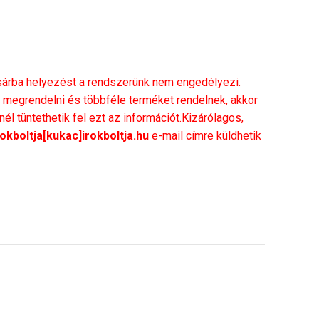
rba helyezést a rendszerünk nem engedélyezi.
megrendelni és többféle terméket rendelnek, akkor
l tüntethetik fel ezt az információt.Kizárólagos,
rokboltja[kukac]irokboltja.hu
e-mail címre küldhetik