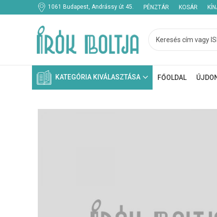
1061 Budapest, Andrássy út 45.
PÉNZTÁR
KOSÁR
KÍ
KATEGÓRIA KIVÁLASZTÁSA
FŐOLDAL
ÚJDO