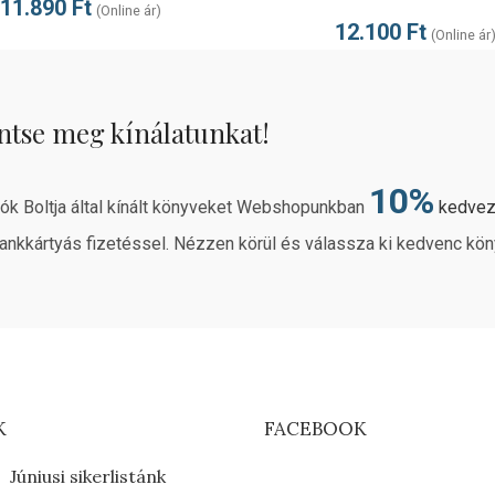
11.890
Ft
(Online ár)
12.100
Ft
(Online ár
ntse meg kínálatunkat!
10%
rók Boltja által kínált könyveket Webshopunkban
kedve
ankkártyás fizetéssel. Nézzen körül és válassza ki kedvenc kön
K
FACEBOOK
Júniusi sikerlistánk