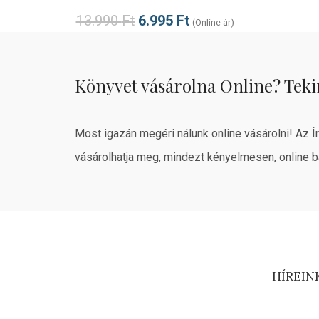
13.990
Ft
6.995
Ft
(Online ár)
Könyvet vásárolna Online? Teki
Most igazán megéri nálunk online vásárolni! Az Í
vásárolhatja meg, mindezt kényelmesen, online b
HÍREIN