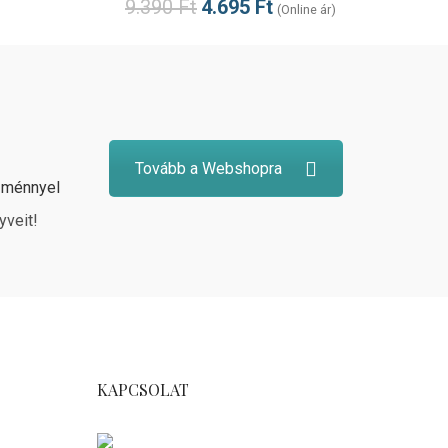
9.390
Ft
4.695
Ft
(Online ár)
)
Tovább a Webshopra
zménnyel
yveit!
KAPCSOLAT