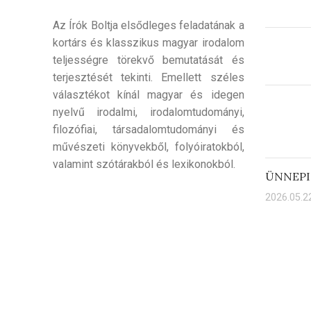
Az Írók Boltja elsődleges feladatának a
kortárs és klasszikus magyar irodalom
teljességre törekvő bemutatását és
terjesztését tekinti. Emellett széles
választékot kínál magyar és idegen
nyelvű irodalmi, irodalomtudományi,
filozófiai, társadalomtudományi és
művészeti könyvekből, folyóiratokból,
valamint szótárakból és lexikonokból.
ÜNNEPI
2026.05.22