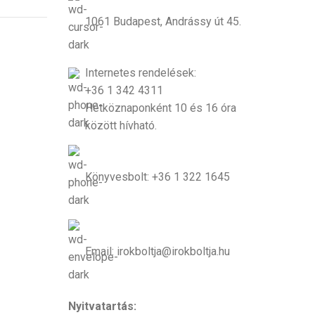
1061 Budapest, Andrássy út 45.
Internetes rendelések:
+36 1 342 4311
Hétköznaponként 10 és 16 óra
között hívható.
Könyvesbolt: +36 1 322 1645
Email: irokboltja@irokboltja.hu
Nyitvatartás: