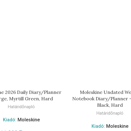
TOVÁBB
KOSÁRBA TESZE
e 2026 Daily Diary/Planner
Moleskine Undated We
rge, Myrtill Green, Hard
Notebook Diary/Planner –
Black, Hard
Határidőnapló
Határidőnapló
Kiadó:
Moleskine
Kiadó:
Moleskine