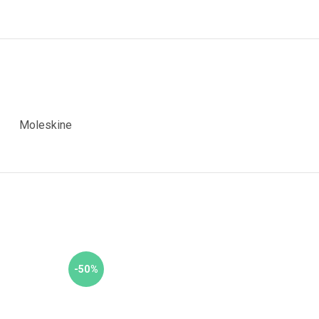
Moleskine
-50%
ELFO