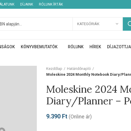
NÁLATUNK
DÍJAINK
RÓLUNK ÍRTÁK
KATEGÓRIÁK
NSÁGOK
KÖNYVBEMUTATÓK
RÓLUNK
HÍREK
DÍJAZOTTJA
Kezdőlap
Határidőnapló
Moleskine 2024 Monthly Notebook Diary/Planne
Moleskine 2024 M
Diary/Planner – Po
9.390
Ft
(Online ár)