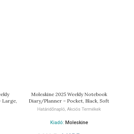
M
ekly
Moleskine 2025 Weekly Notebook
Molesk
 Large,
Diary/Planner – Pocket, Black, Soft
Diary/
Határidőnapló
,
Akciós Termékek
Kiadó:
Moleskine