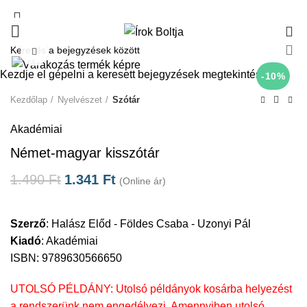
0
Click to enlarge
Kezdje el gépelni a keresett bejegyzések megtekintéséhez.
-10%
Kezdőlap
Nyelvészet
Szótár
Akadémiai
Német-magyar kisszótár
1.490
Ft
1.341
Ft
(Online ár)
Szerző
:
Halász Előd - Földes Csaba - Uzonyi Pál
Kiadó
:
Akadémiai
ISBN: 9789630566650
UTOLSÓ PÉLDÁNY: Utolsó példányok kosárba helyezést
a rendszerünk nem engedélyezi. Amennyiben utolsó