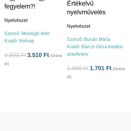
Értékelvű
fegyelem?!
nyelvművelés
Nyelvészet
Nyelvészet
Szerző:
Montágh Imre
Szerző:
Buvári Márta
Kiadó:
Holnap
Kiadó:
Bárczi Géza kiejtési
alapítvány
3.900
Ft
3.510
Ft
(Online
ár)
1.890
Ft
1.701
Ft
(Online
á
ár)