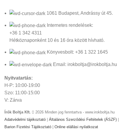
1061 Budapest, Andrássy út 45.
Internetes rendelések:
+36 1 342 4311
Hétköznaponként 10 és 16 óra között hívható.
Könyvesbolt: +36 1 322 1645
Email: irokboltja@irokboltja.hu
Nyitvatartás:
H-P: 10:00-19:00
Szo: 11:00-15:00
V: Zárva
Írók Boltja Kft.
2026 Minden jog fenntartva - www.irokboltja.hu
Adatvédelmi tájékoztató
|
Általános Szerződési Feltételek (ÁSZF)
|
Barion Fizetési Tájékoztató
|
Online elállási nyilatkozat