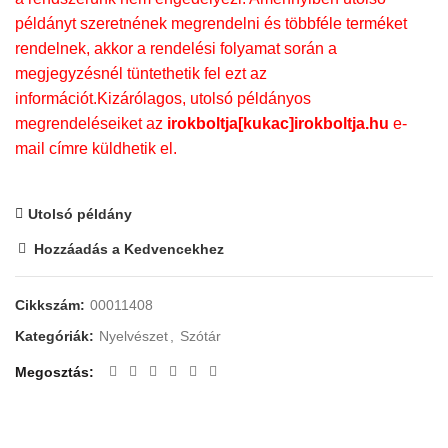
példányt szeretnének megrendelni és többféle terméket
rendelnek, akkor a rendelési folyamat során a
megjegyzésnél tüntethetik fel ezt az
információt.Kizárólagos, utolsó példányos
megrendeléseiket az
irokboltja[kukac]irokboltja.hu
e-
mail címre küldhetik el.
Utolsó példány
Hozzáadás a Kedvencekhez
Cikkszám:
00011408
Kategóriák:
Nyelvészet
,
Szótár
Megosztás