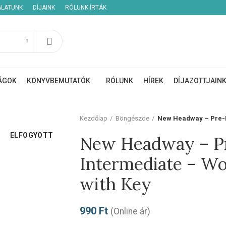
ÁLATUNK
DÍJAINK
RÓLUNK ÍRTÁK
ÁGOK
KÖNYVBEMUTATÓK
RÓLUNK
HÍREK
DÍJAZOTTJAIN
Kezdőlap
Böngészde
New Headway – Pre-I
ELFOGYOTT
New Headway – P
Intermediate – W
with Key
990
Ft
(Online ár)