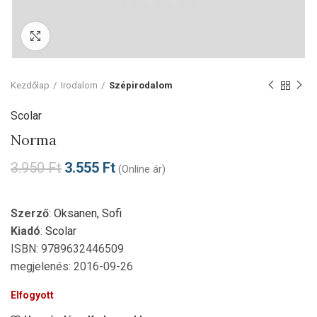
Click to enlarge
Kezdőlap
Irodalom
Szépirodalom
Scolar
Norma
3.950
Ft
3.555
Ft
(Online ár)
Szerző
:
Oksanen, Sofi
Kiadó
:
Scolar
ISBN: 9789632446509
megjelenés: 2016-09-26
Elfogyott