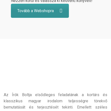
Nézzen körül és válassza ki kedvenc könyveit!
Tovább a Webshopra
Az Írók Boltja elsődleges feladatának a kortárs és
klasszikus magyar irodalom teljességre törekvő
bemutatását és terjesztését tekinti. Emellett széles