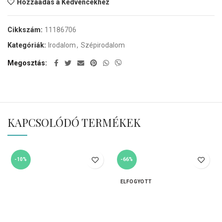
Hozzáadás a Kedvencekhez
Cikkszám:
11186706
Kategóriák:
Irodalom
,
Szépirodalom
Megosztás
KAPCSOLÓDÓ TERMÉKEK
-10%
-66%
ELFOGYOTT