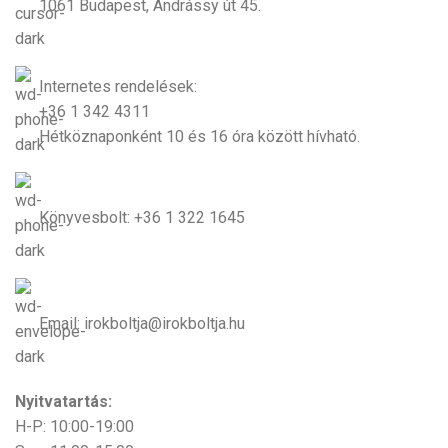
1061 Budapest, Andrássy út 45.
Internetes rendelések:
+36 1 342 4311
Hétköznaponként 10 és 16 óra között hívható.
Könyvesbolt: +36 1 322 1645
Email: irokboltja@irokboltja.hu
Nyitvatartás:
H-P: 10:00-19:00