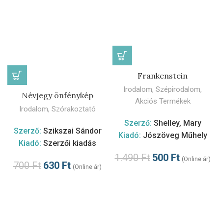
Frankenstein
Irodalom
,
Szépirodalom
,
Névjegy önfénykép
Akciós Termékek
Irodalom
,
Szórakoztató
Szerző:
Shelley, Mary
Szerző:
Szikszai Sándor
Kiadó:
Jószöveg Műhely
Kiadó:
Szerzői kiadás
1.490
Ft
500
Ft
(Online ár)
700
Ft
630
Ft
(Online ár)