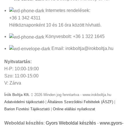
Internetes rendelések:
+36 1 342 4311
Hétköznaponként 10 és 16 óra között hívható.
Könyvesbolt: +36 1 322 1645
Email: irokboltja@irokboltja.hu
Nyitvatartás:
H-P: 10:00-19:00
Szo: 11:00-15:00
V: Zárva
Írók Boltja Kft.
2026 Minden jog fenntartva - www.irokboltja.hu
Adatvédelmi tájékoztató
|
Általános Szerződési Feltételek (ÁSZF)
|
Barion Fizetési Tájékoztató
|
Online elállási nyilatkozat
Weboldal készítés
:
Gyors Weboldal készítés
-
www.gyors-