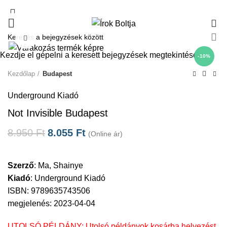
0
Click to enlarge
Kezdje el gépelni a keresett bejegyzések megtekintéséhez.
-10%
Kezdőlap
Budapest
Underground Kiadó
Not Invisible Budapest
8.950
Ft
8.055
Ft
(Online ár)
Szerző
:
Ma, Shainye
Kiadó
:
Underground Kiadó
ISBN: 9789635743506
megjelenés: 2023-04-04
UTOLSÓ PÉLDÁNY: Utolsó példányok kosárba helyezést