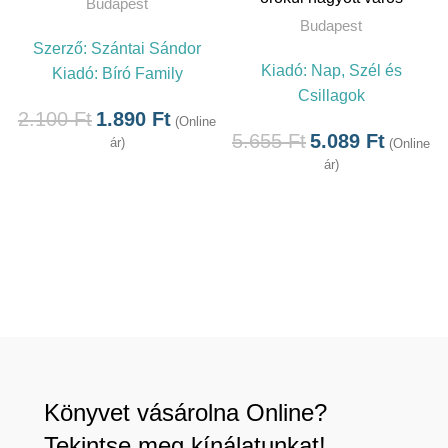
Budapest
Budapest
Szerző:
Szántai Sándor
Kiadó:
Nap, Szél és
Kiadó:
Bíró Family
Csillagok
2.100
Ft
1.890
Ft
(Online
5.655
Ft
5.089
Ft
ár)
(Online
ár)
Könyvet vásárolna Online?
Tekintse meg kínálatunkat!