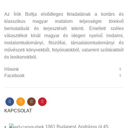
Az Írók Boltja elsődleges feladatának a kortárs és
klasszikus magyar irodalom teljességre törekvő
bemutatását és terjesztését tekinti. Emellett széles
választékot kínál magyar és idegen nyelvű irodalmi,
irodalomtudományi, filozófiai, társadalomtudományi és
művészeti könyvekből, folyóiratokból, valamint szótárakból
és lexikonokból.
Híreink
Facebook
KAPCSOLAT
1061 Budapest, Andrássy út 45.