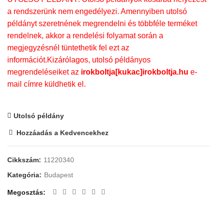
a rendszerünk nem engedélyezi. Amennyiben utolsó
példányt szeretnének megrendelni és többféle terméket
rendelnek, akkor a rendelési folyamat során a
megjegyzésnél tüntethetik fel ezt az
információt.Kizárólagos, utolsó példányos
megrendeléseiket az
irokboltja[kukac]irokboltja.hu
e-
mail címre küldhetik el.
Utolsó példány
Hozzáadás a Kedvencekhez
Cikkszám:
11220340
Kategória:
Budapest
Megosztás