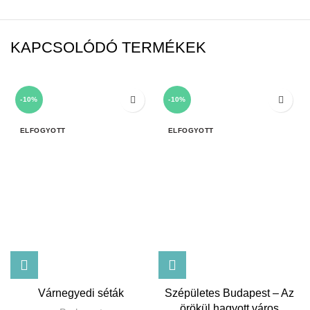
KAPCSOLÓDÓ TERMÉKEK
-10%
-10%
ELFOGYOTT
ELFOGYOTT
Várnegyedi séták
Szépületes Budapest – Az
örökül hagyott város