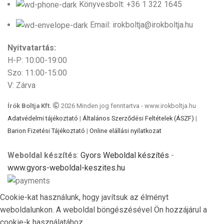
Könyvesbolt: +36 1 322 1645
Email: irokboltja@irokboltja.hu
Nyitvatartás:
H-P: 10:00-19:00
Szo: 11:00-15:00
V: Zárva
Írók Boltja Kft.
2026 Minden jog fenntartva - www.irokboltja.hu
Adatvédelmi tájékoztató
|
Általános Szerződési Feltételek (ÁSZF)
|
Barion Fizetési Tájékoztató
|
Online elállási nyilatkozat
Weboldal készítés
:
Gyors Weboldal készítés
-
www.gyors-weboldal-keszites.hu
Cookie-kat használunk, hogy javítsuk az élményt
weboldalunkon. A weboldal böngészésével Ön hozzájárul a
cookie-k használatához.