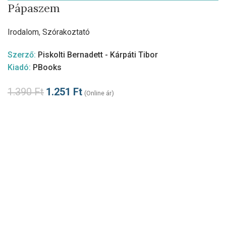
Pápaszem
Irodalom
,
Szórakoztató
Szerző:
Piskolti Bernadett - Kárpáti Tibor
Kiadó:
PBooks
1.390
Ft
1.251
Ft
(Online ár)