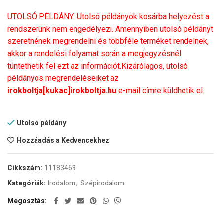
UTOLSÓ PÉLDÁNY: Utolsó példányok kosárba helyezést a
rendszerünk nem engedélyezi. Amennyiben utolsó példányt
szeretnének megrendelni és többféle terméket rendelnek,
akkor a rendelési folyamat során a megjegyzésnél
tüntethetik fel ezt az információt.Kizárólagos, utolsó
példányos megrendeléseiket az
irokboltja[kukac]irokboltja.hu
e-mail címre küldhetik el.
Utolsó példány
Hozzáadás a Kedvencekhez
Cikkszám:
11183469
Kategóriák:
Irodalom
,
Szépirodalom
Megosztás