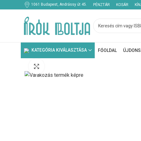
1061 Budapest, Andrássy út 45.
PÉNZTÁR
KOSÁR
KÍ
KATEGÓRIA KIVÁLASZTÁSA
FŐOLDAL
ÚJDONS
Click to enlarge