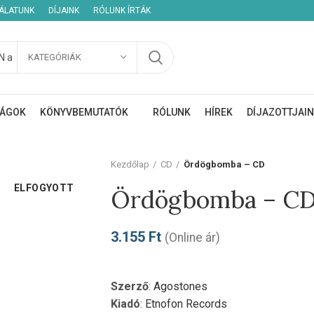
NÁLATUNK
DÍJAINK
RÓLUNK ÍRTÁK
KATEGÓRIÁK
ÁGOK
KÖNYVBEMUTATÓK
RÓLUNK
HÍREK
DÍJAZOTTJAI
Kezdőlap
CD
Ördögbomba – CD
ELFOGYOTT
Ördögbomba – C
3.155
Ft
(Online ár)
Szerző
:
Agostones
Kiadó
:
Etnofon Records