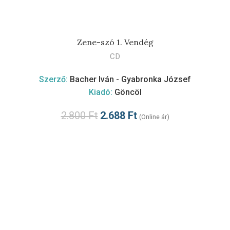
Zene-szó 1. Vendég
KOSÁRBA TESZEM
CD
Szerző:
Bacher Iván - Gyabronka József
Kiadó:
Göncöl
2.800
Ft
2.688
Ft
(Online ár)