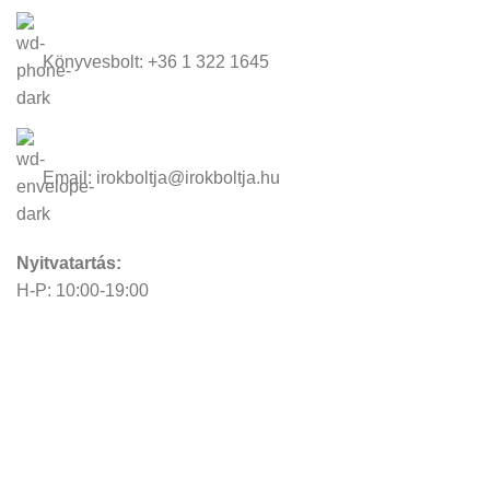
Könyvesbolt: +36 1 322 1645
Email: irokboltja@irokboltja.hu
Nyitvatartás:
H-P: 10:00-19:00
Szo: 11:00-15:00
V: Zárva
Írók Boltja Kft.
2026 Minden jog fenntartva - www.irokboltja.hu
Adatvédelmi tájékoztató
|
Általános Szerződési Feltételek (ÁSZF)
|