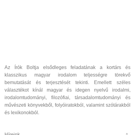
Az Írók Boltja elsődleges feladatának a kortárs és
klasszikus magyar irodalom teljességre törekvő
bemutatását és terjesztését tekinti. Emellett széles
választékot kínál magyar és idegen nyelvű irodalmi,
irodalomtudományi, filozófiai, társadalomtudományi és
művészeti könyvekből, folyóiratokból, valamint szótárakból
és lexikonokból.
Híreink