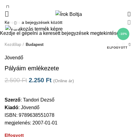
0
Click to enlarge
Kezdje el gépelni a keresett bejegyzések megtekintéséhez.
-10%
Kezdőlap
Budapest
ELFOGYOTT
Jövendő
Pályáim emlékezete
2.500
Ft
2.250
Ft
(Online ár)
Szerző
:
Tandori Dezső
Kiadó
:
Jövendő
ISBN: 9789638551078
megjelenés: 2007-01-01
Elfogyott