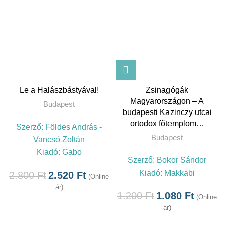
Le a Halászbástyával!
Zsinagógák
Magyarországon – A
Budapest
budapesti Kazinczy utcai
ortodox főtemplom…
Szerző:
Földes András -
Budapest
Vancsó Zoltán
Kiadó:
Gabo
Szerző:
Bokor Sándor
Kiadó:
Makkabi
2.800
Ft
2.520
Ft
(Online
ár)
1.200
Ft
1.080
Ft
(Online
ár)