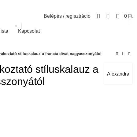
0
Belépés / regisztráció
0
Ft
lista
Kapcsolat
rakoztató stíluskalauz a francia divat nagyasszonyától
koztató stíluskalauz a
Alexandra
sszonyától