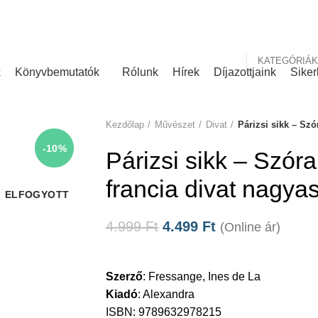
nk
Rólunk írták
KATEGÓRIÁK
k
Könyvbemutatók
Rólunk
Hírek
Díjazottjaink
Siker
Kezdőlap
Művészet
Divat
Párizsi sikk – Szó
-10%
Párizsi sikk – Szóra
francia divat nagya
ELFOGYOTT
4.999
Ft
4.499
Ft
(Online ár)
Szerző
:
Fressange, Ines de La
Kiadó
:
Alexandra
ISBN: 9789632978215