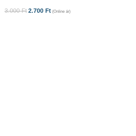
3.000
Ft
2.700
Ft
(Online ár)