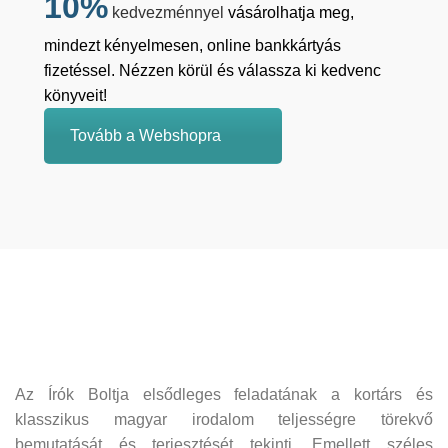
10%
kedvezménnyel
vásárolhatja meg,
mindezt kényelmesen, online bankkártyás
fizetéssel. Nézzen körül és válassza ki kedvenc
könyveit!
Tovább a Webshopra
Az Írók Boltja elsődleges feladatának a kortárs és
klasszikus magyar irodalom teljességre törekvő
bemutatását és terjesztését tekinti. Emellett széles