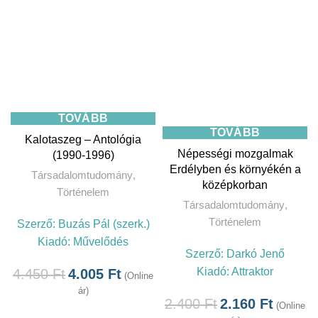
TOVÁBB
TOVÁBB
Kalotaszeg – Antológia
Népességi mozgalmak
(1990-1996)
Erdélyben és környékén a
Társadalomtudomány
,
középkorban
Történelem
Társadalomtudomány
,
Történelem
Szerző:
Buzás Pál (szerk.)
Kiadó:
Művelődés
Szerző:
Darkó Jenő
Kiadó:
Attraktor
4.450
Ft
4.005
Ft
(Online
ár)
2.400
Ft
2.160
Ft
(Online