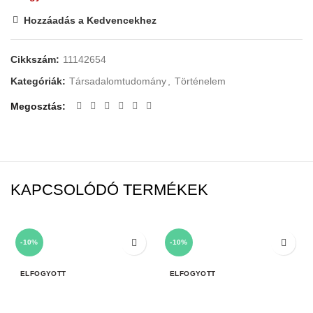
Hozzáadás a Kedvencekhez
Cikkszám:
11142654
Kategóriák:
Társadalomtudomány
,
Történelem
Megosztás
KAPCSOLÓDÓ TERMÉKEK
-10%
-10%
ELFOGYOTT
ELFOGYOTT