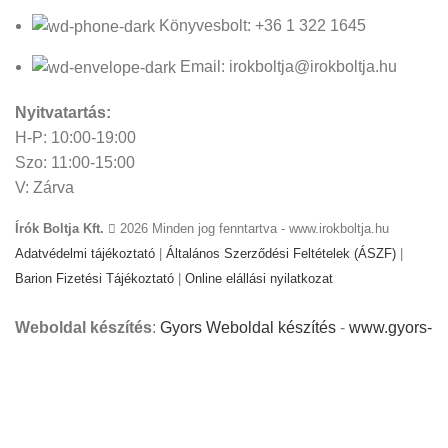
Könyvesbolt: +36 1 322 1645
Email: irokboltja@irokboltja.hu
Nyitvatartás:
H-P: 10:00-19:00
Szo: 11:00-15:00
V: Zárva
Írók Boltja Kft.
2026 Minden jog fenntartva - www.irokboltja.hu
Adatvédelmi tájékoztató
|
Általános Szerződési Feltételek (ÁSZF)
|
Barion Fizetési Tájékoztató
|
Online elállási nyilatkozat
Weboldal készítés
:
Gyors Weboldal készítés
-
www.gyors-
weboldal-keszites.hu
Cookie-kat használunk, hogy javítsuk az élményt
weboldalunkon. A weboldal böngészésével Ön hozzájárul a