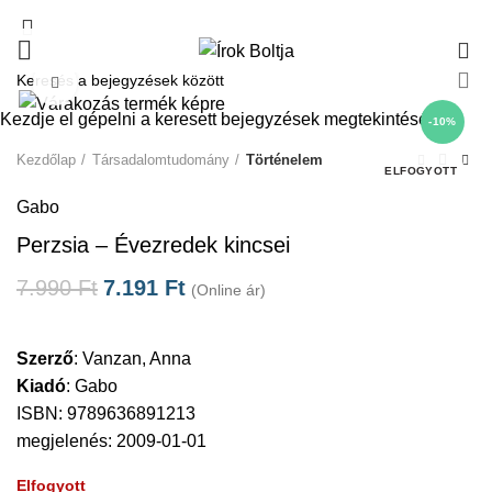
0
Click to enlarge
Kezdje el gépelni a keresett bejegyzések megtekintéséhez.
-10%
Kezdőlap
Társadalomtudomány
Történelem
ELFOGYOTT
Gabo
Perzsia – Évezredek kincsei
7.990
Ft
7.191
Ft
(Online ár)
Szerző
:
Vanzan, Anna
Kiadó
:
Gabo
ISBN: 9789636891213
megjelenés: 2009-01-01
Elfogyott