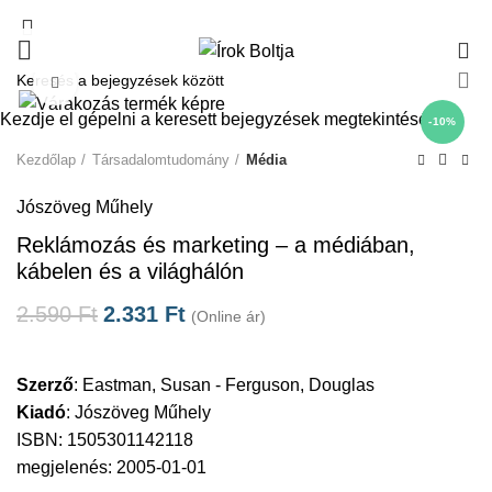
0
Click to enlarge
Kezdje el gépelni a keresett bejegyzések megtekintéséhez.
-10%
Kezdőlap
Társadalomtudomány
Média
Jószöveg Műhely
Reklámozás és marketing – a médiában,
kábelen és a világhálón
2.590
Ft
2.331
Ft
(Online ár)
Szerző
:
Eastman, Susan - Ferguson, Douglas
Kiadó
:
Jószöveg Műhely
ISBN: 1505301142118
megjelenés: 2005-01-01