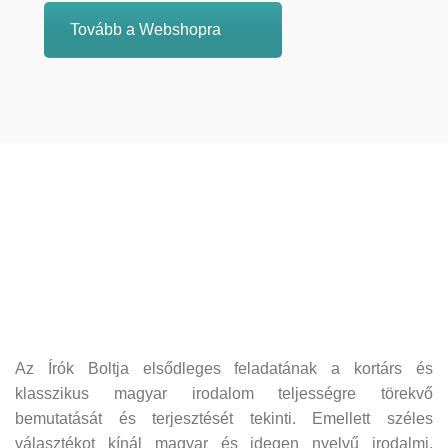
Tovább a Webshopra
Az Írók Boltja elsődleges feladatának a kortárs és
klasszikus magyar irodalom teljességre törekvő
bemutatását és terjesztését tekinti. Emellett széles
választékot kínál magyar és idegen nyelvű irodalmi,