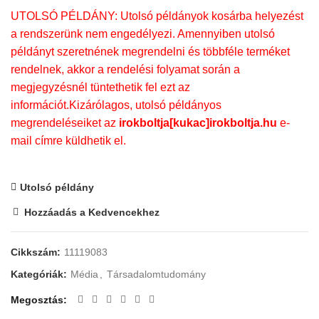
UTOLSÓ PÉLDÁNY: Utolsó példányok kosárba helyezést
a rendszerünk nem engedélyezi. Amennyiben utolsó
példányt szeretnének megrendelni és többféle terméket
rendelnek, akkor a rendelési folyamat során a
megjegyzésnél tüntethetik fel ezt az
információt.Kizárólagos, utolsó példányos
megrendeléseiket az
irokboltja[kukac]irokboltja.hu
e-
mail címre küldhetik el.
Utolsó példány
Hozzáadás a Kedvencekhez
Cikkszám:
11119083
Kategóriák:
Média
,
Társadalomtudomány
Megosztás