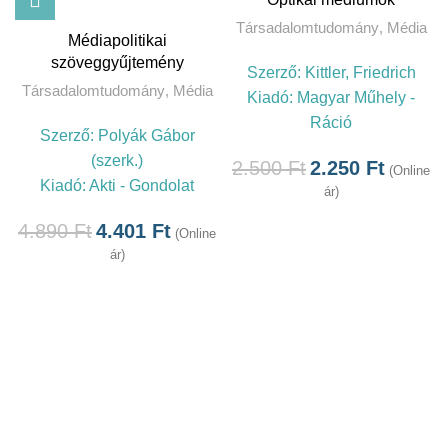
Társadalomtudomány
,
Média
Médiapolitikai
szöveggyűjtemény
Szerző:
Kittler, Friedrich
Társadalomtudomány
,
Média
Kiadó:
Magyar Műhely -
Ráció
Szerző:
Polyák Gábor
(szerk.)
2.500
Ft
2.250
Ft
(Online
Kiadó:
Akti - Gondolat
ár)
4.890
Ft
4.401
Ft
(Online
ár)