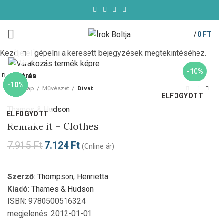
/
0
FT
Kezdje el gépelni a keresett bejegyzések megtekintéséhez.
Click to enlarge
-10%
Bezárás
Bezárás
Bezárás
Bezárás
Bezárás
Bezárás
Bezárás
Bezárás
-10%
-55%
-10%
-10%
-10%
-10%
-10%
Kezdőlap
Művészet
Divat
ELFOGYOTT
Thames & Hudson
ELFOGYOTT
Remake it – Clothes
7.915
Ft
7.124
Ft
(Online ár)
Szerző
:
Thompson, Henrietta
Kiadó
:
Thames & Hudson
ISBN: 9780500516324
megjelenés: 2012-01-01