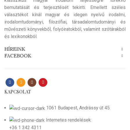
klasszikus magyar irodalom teljességre törekvő
bemutatását és terjesztését tekinti. Emellett széles
választékot kínál magyar és idegen nyelvű irodalmi,
irodalomtudományi, filozófiai, társadalomtudományi és
művészeti könyvekből, folyóiratokból, valamint szótárakból
és lexikonokból.
HÍREINK
FACEBOOK
KAPCSOLAT
1061 Budapest, Andrássy út 45.
Internetes rendelések:
+36 1 342 4311