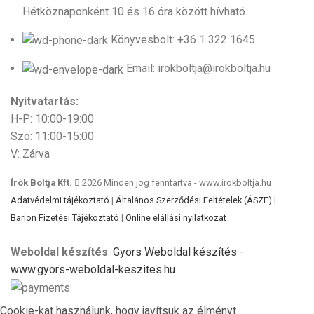
Hétköznaponként 10 és 16 óra között hívható.
Könyvesbolt: +36 1 322 1645
Email: irokboltja@irokboltja.hu
Nyitvatartás:
H-P: 10:00-19:00
Szo: 11:00-15:00
V: Zárva
Írók Boltja Kft.
2026 Minden jog fenntartva - www.irokboltja.hu
Adatvédelmi tájékoztató
|
Általános Szerződési Feltételek (ÁSZF)
|
Barion Fizetési Tájékoztató
|
Online elállási nyilatkozat
Weboldal készítés
:
Gyors Weboldal készítés
-
www.gyors-weboldal-keszites.hu
Cookie-kat használunk, hogy javítsuk az élményt