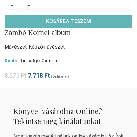
KOSÁRBA TESZEM
Zámbó Kornél album
Művészet
,
Képzőművészet
Kiadó:
Társalgó Galéria
8.575
Ft
7.718
Ft
(Online ár)
Könyvet vásárolna Online?
Tekintse meg kínálatunkat!
Most igazán megéri nálunk online vásárolni! Az Írók