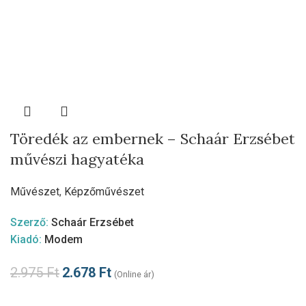
Töredék az embernek – Schaár Erzsébet
művészi hagyatéka
Művészet
,
Képzőművészet
Szerző:
Schaár Erzsébet
Kiadó:
Modem
2.975
Ft
2.678
Ft
(Online ár)