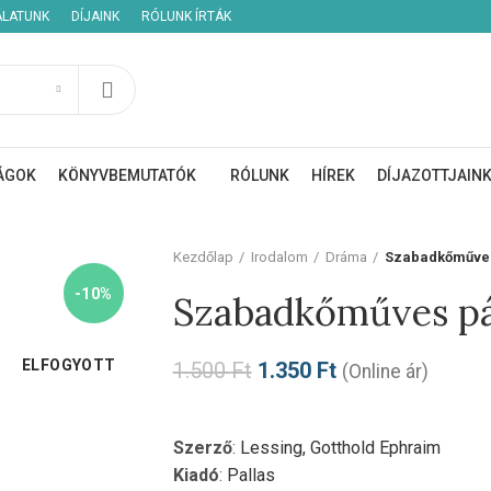
ÁLATUNK
DÍJAINK
RÓLUNK ÍRTÁK
ÁGOK
KÖNYVBEMUTATÓK
RÓLUNK
HÍREK
DÍJAZOTTJAIN
Kezdőlap
Irodalom
Dráma
Szabadkőműve
-10%
Szabadkőműves p
ELFOGYOTT
1.500
Ft
1.350
Ft
(Online ár)
Szerző
:
Lessing, Gotthold Ephraim
Kiadó
:
Pallas