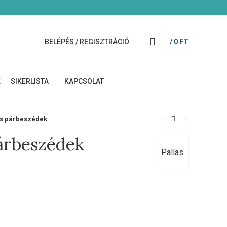
BELÉPÉS / REGISZTRÁCIÓ
/
0
FT
K
SIKERLISTA
KAPCSOLAT
s párbeszédek
árbeszédek
Pallas