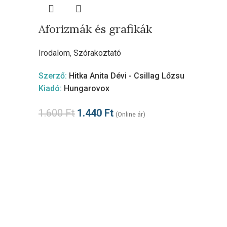
Aforizmák és grafikák
Irodalom
,
Szórakoztató
Szerző:
Hitka Anita Dévi - Csillag Lőzsu
Kiadó:
Hungarovox
1.600
Ft
1.440
Ft
(Online ár)