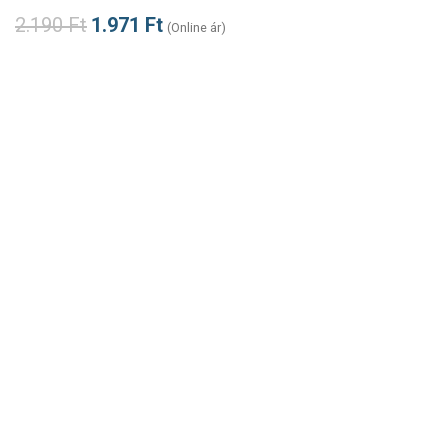
2.190
Ft
1.971
Ft
(Online ár)