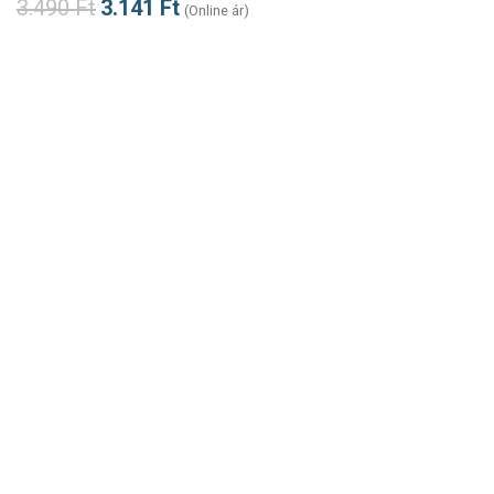
3.490
Ft
3.141
Ft
(Online ár)