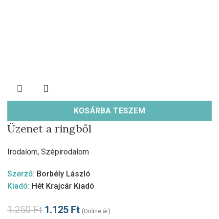
KOSÁRBA TESZEM
Üzenet a ringből
Irodalom
,
Szépirodalom
Szerző:
Borbély László
Kiadó:
Hét Krajcár Kiadó
1.250
Ft
1.125
Ft
(Online ár)