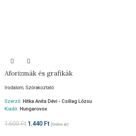
Aforizmák és grafikák
Irodalom
,
Szórakoztató
Szerző:
Hitka Anita Dévi - Csillag Lőzsu
Kiadó:
Hungarovox
1.600
Ft
1.440
Ft
(Online ár)