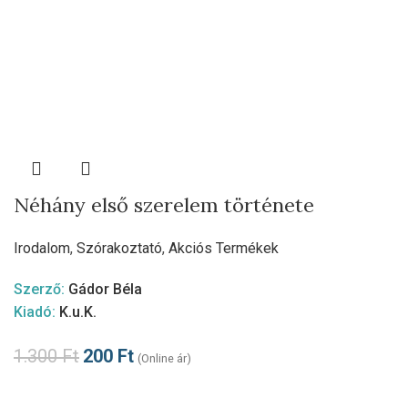
Néhány első szerelem története
Irodalom
,
Szórakoztató
,
Akciós Termékek
Szerző:
Gádor Béla
Kiadó:
K.u.K.
1.300
Ft
200
Ft
(Online ár)