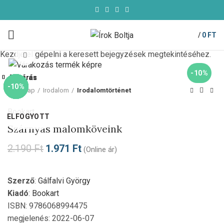
/
0
FT
Kezdje el gépelni a keresett bejegyzések megtekintéséhez.
Click to enlarge
-10%
Bezárás
Bezárás
Bezárás
Bezárás
Bezárás
Bezárás
Bezárás
Bezárás
-10%
-85%
-10%
-10%
-10%
-10%
-10%
-10%
Kezdőlap
Irodalom
Irodalomtörténet
Bookart
ELFOGYOTT
Szárnyas malomköveink
2.190
Ft
1.971
Ft
(Online ár)
Szerző
:
Gálfalvi György
Kiadó
:
Bookart
ISBN: 9786068994475
megjelenés: 2022-06-07