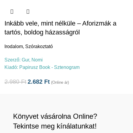
Inkább vele, mint nélküle – Aforizmák a
tartós, boldog házasságról
Irodalom
,
Szórakoztató
Szerző:
Gur, Nomi
Kiadó:
Papirusz Book - Sztenogram
2.980
Ft
2.682
Ft
(Online ár)
Könyvet vásárolna Online?
Tekintse meg kínálatunkat!