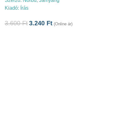
Szerző:
Norbu, Jamyang
Kiadó:
Írás
3.600
Ft
3.240
Ft
(Online ár)