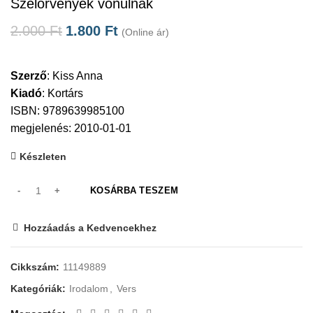
Szélörvények vonulnak
2.000
Ft
1.800
Ft
(Online ár)
Szerző
:
Kiss Anna
Kiadó
:
Kortárs
ISBN: 9789639985100
megjelenés: 2010-01-01
Készleten
KOSÁRBA TESZEM
Hozzáadás a Kedvencekhez
Cikkszám:
11149889
Kategóriák:
Irodalom
,
Vers