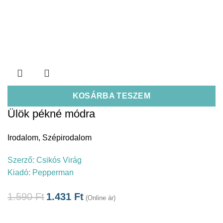
KOSÁRBA TESZEM
Ülök pékné módra
Irodalom
,
Szépirodalom
Szerző:
Csikós Virág
Kiadó:
Pepperman
1.590
Ft
1.431
Ft
(Online ár)