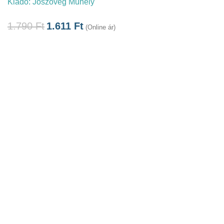
Kiadó:
Jószöveg Műhely
1.790
Ft
1.611
Ft
(Online ár)