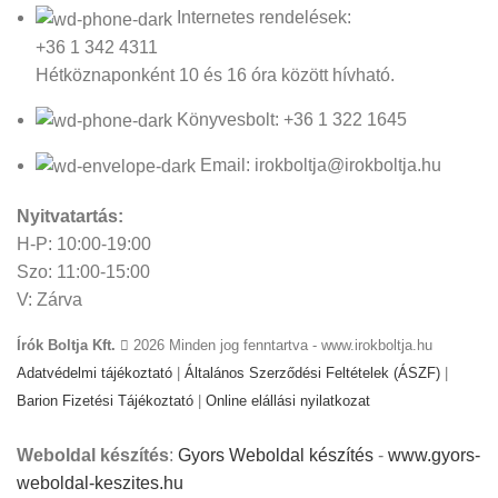
Internetes rendelések:
+36 1 342 4311
Hétköznaponként 10 és 16 óra között hívható.
Könyvesbolt: +36 1 322 1645
Email: irokboltja@irokboltja.hu
Nyitvatartás:
H-P: 10:00-19:00
Szo: 11:00-15:00
V: Zárva
Írók Boltja Kft.
2026 Minden jog fenntartva - www.irokboltja.hu
Adatvédelmi tájékoztató
|
Általános Szerződési Feltételek (ÁSZF)
|
Barion Fizetési Tájékoztató
|
Online elállási nyilatkozat
Weboldal készítés
:
Gyors Weboldal készítés
-
www.gyors-
weboldal-keszites.hu