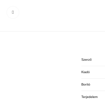
Click to enlarge
Szerző
Kiadó
Borító
Terjedelem