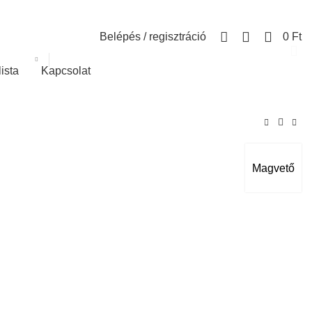
0
Belépés / regisztráció
0
Ft
lista
Kapcsolat
Magvető