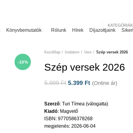
nk
Rólunk írták
KATEGÓRIÁK
k
Könyvbemutatók
Rólunk
Hírek
Díjazottjaink
Siker
Kezdőlap
Irodalom
Vers
Szép versek 2026
-10%
Szép versek 2026
5.999
Ft
5.399
Ft
(Online ár)
Szerző
:
Turi Tímea (válogatta)
Kiadó
:
Magvető
ISBN: 9770586378268
megjelenés: 2026-06-04