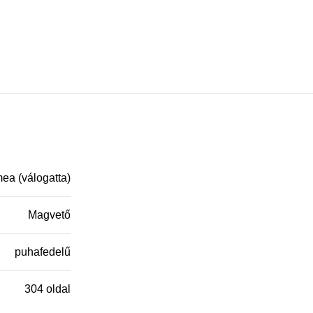
mea (válogatta)
Magvető
puhafedelű
304 oldal