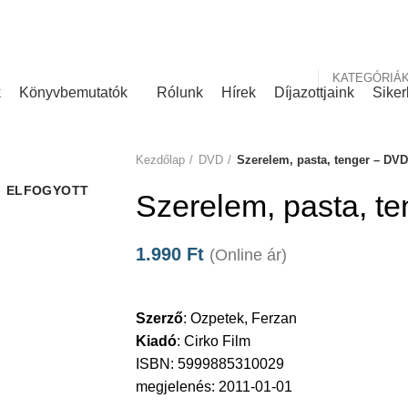
nk
Rólunk írták
KATEGÓRIÁ
k
Könyvbemutatók
Rólunk
Hírek
Díjazottjaink
Siker
Kezdőlap
DVD
Szerelem, pasta, tenger – DVD
ELFOGYOTT
Szerelem, pasta, t
1.990
Ft
(Online ár)
Szerző
:
Ozpetek, Ferzan
Kiadó
:
Cirko Film
ISBN: 5999885310029
megjelenés: 2011-01-01