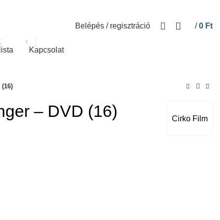
Belépés / regisztráció
/
0
Ft
K
lista
Kapcsolat
 (16)
enger – DVD (16)
Cirko Film