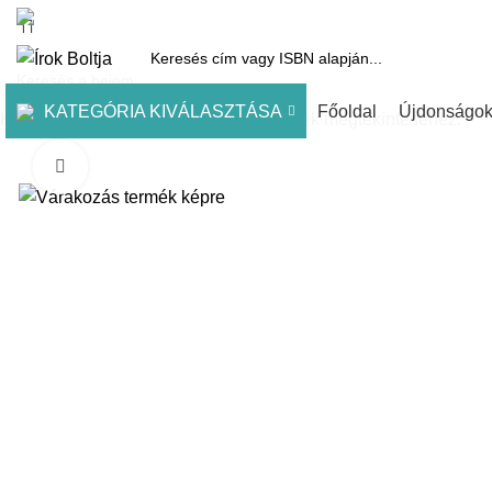
1061 Budapest, Andrássy út 45.
Pénztár
Kosár
Kínálatunk
Díjai
KATEGÓRIA KIVÁLASZTÁSA
Főoldal
Újdonságo
Kezdje el gépelni a keresett bejegyzések megtekintéséhez.
Click to enlarge