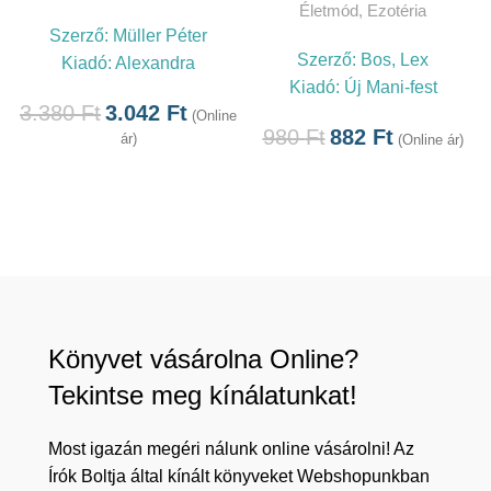
Életmód
,
Ezotéria
Szerző:
Müller Péter
Szerző:
Bos, Lex
Kiadó:
Alexandra
Kiadó:
Új Mani-fest
3.380
Ft
3.042
Ft
(Online
980
Ft
882
Ft
ár)
(Online ár)
Könyvet vásárolna Online?
Tekintse meg kínálatunkat!
Most igazán megéri nálunk online vásárolni! Az
Írók Boltja által kínált könyveket Webshopunkban