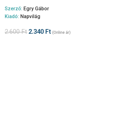
Szerző:
Egry Gábor
Kiadó:
Napvilág
2.600
Ft
2.340
Ft
(Online ár)