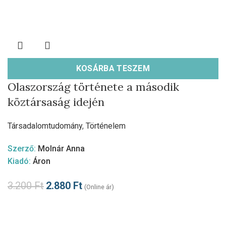
KOSÁRBA TESZEM
Olaszország története a második
köztársaság idején
Társadalomtudomány
,
Történelem
Szerző:
Molnár Anna
Kiadó:
Áron
3.200
Ft
2.880
Ft
(Online ár)