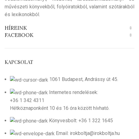
művészeti könyvekből, folyóiratokból, valamint szótárakból
és lexikonokból.
HÍREINK
FACEBOOK
KAPCSOLAT
1061 Budapest, Andrássy út 45.
Internetes rendelések:
+36 1 342 4311
Hétköznaponként 10 és 16 óra között hívható.
Könyvesbolt: +36 1 322 1645
Email: irokboltja@irokboltja.hu