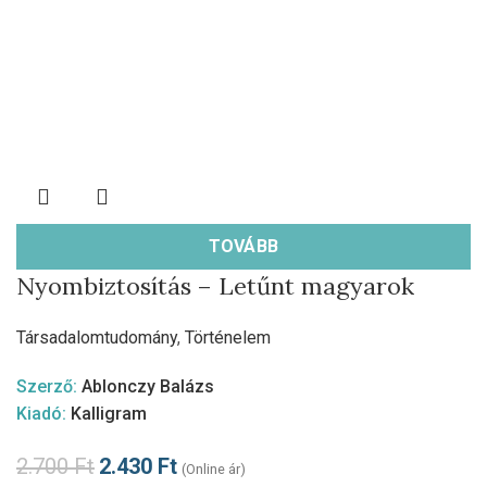
TOVÁBB
Nyombiztosítás – Letűnt magyarok
Társadalomtudomány
,
Történelem
Szerző:
Ablonczy Balázs
Kiadó:
Kalligram
2.700
Ft
2.430
Ft
(Online ár)