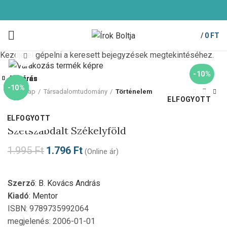
/
0
FT
Kezdje el gépelni a keresett bejegyzések megtekintéséhez.
Click to enlarge
-10%
Bezárás
Bezárás
Bezárás
Bezárás
Bezárás
Bezárás
Bezárás
Bezárás
-10%
-10%
-10%
-10%
-10%
-10%
-10%
-10%
Kezdőlap
Társadalomtudomány
Történelem
ELFOGYOTT
Mentor
ELFOGYOTT
ELFOGYOTT
ELFOGYOTT
ELFOGYOTT
Szétszabdalt Székelyföld
1.995
Ft
1.796
Ft
(Online ár)
Szerző
:
B. Kovács András
Kiadó
:
Mentor
ISBN: 9789735992064
megjelenés: 2006-01-01