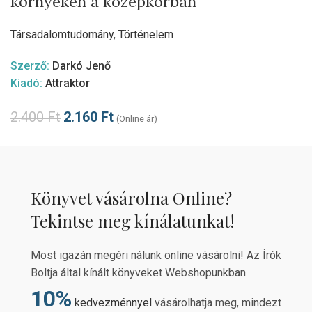
környékén a középkorban
Társadalomtudomány
,
Történelem
Szerző:
Darkó Jenő
Kiadó:
Attraktor
2.400
Ft
2.160
Ft
(Online ár)
Könyvet vásárolna Online?
Tekintse meg kínálatunkat!
Most igazán megéri nálunk online vásárolni! Az Írók
Boltja által kínált könyveket Webshopunkban
10%
kedvezménnyel
vásárolhatja meg, mindezt