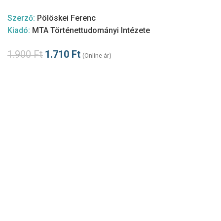
Szerző:
Pölöskei Ferenc
Kiadó:
MTA Történettudományi Intézete
1.900
Ft
1.710
Ft
(Online ár)