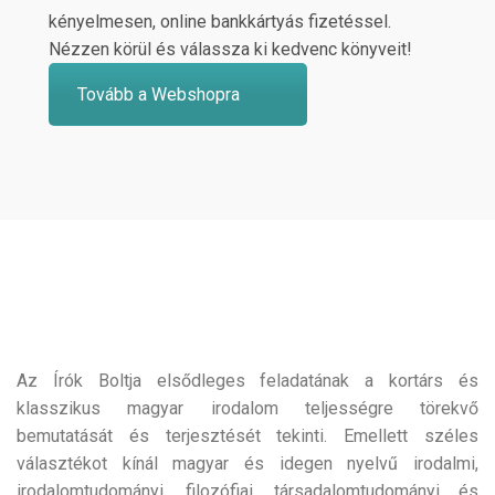
kényelmesen, online bankkártyás fizetéssel.
Nézzen körül és válassza ki kedvenc könyveit!
Tovább a Webshopra
Az Írók Boltja elsődleges feladatának a kortárs és
klasszikus magyar irodalom teljességre törekvő
bemutatását és terjesztését tekinti. Emellett széles
választékot kínál magyar és idegen nyelvű irodalmi,
irodalomtudományi, filozófiai, társadalomtudományi és