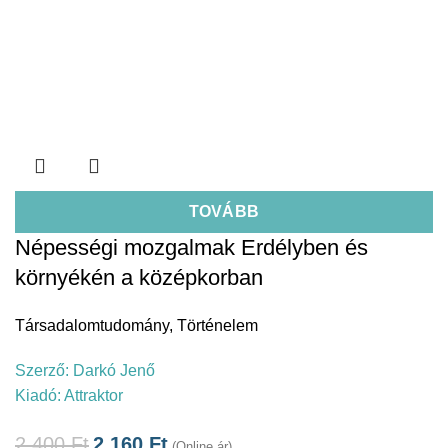
TOVÁBB
Népességi mozgalmak Erdélyben és
környékén a középkorban
Társadalomtudomány
,
Történelem
Szerző:
Darkó Jenő
Kiadó:
Attraktor
2.400
Ft
2.160
Ft
(Online ár)