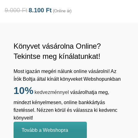
9.000
Ft
8.100
Ft
(Online ár)
Könyvet vásárolna Online?
Tekintse meg kínálatunkat!
Most igazán megéri nálunk online vásárolni! Az
Írók Boltja által kínált könyveket Webshopunkban
10%
kedvezménnyel
vásárolhatja meg,
mindezt kényelmesen, online bankkártyás
fizetéssel. Nézzen körül és válassza ki kedvenc
könyveit!
Tovább a Webshopra