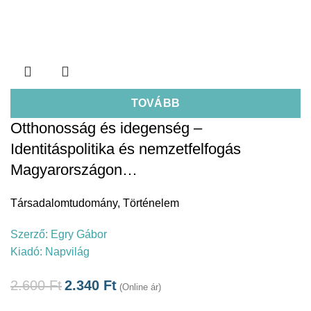
TOVÁBB
Otthonosság és idegenség –
Identitáspolitika és nemzetfelfogás
Magyarországon…
Társadalomtudomány
,
Történelem
Szerző:
Egry Gábor
Kiadó:
Napvilág
2.600
Ft
2.340
Ft
(Online ár)