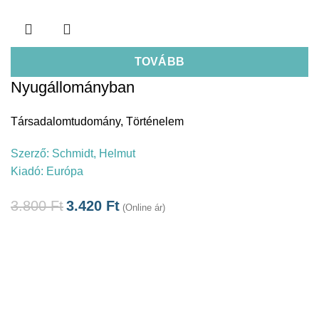
TOVÁBB
Nyugállományban
Társadalomtudomány
,
Történelem
Szerző:
Schmidt, Helmut
Kiadó:
Európa
3.800
Ft
3.420
Ft
(Online ár)