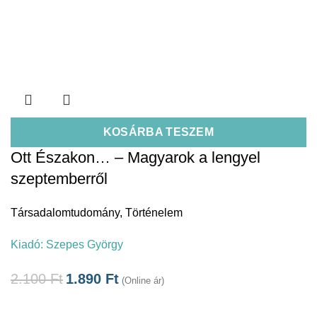
KOSÁRBA TESZEM
Ott Északon… – Magyarok a lengyel
szeptemberről
Társadalomtudomány
,
Történelem
Kiadó:
Szepes György
2.100
Ft
1.890
Ft
(Online ár)