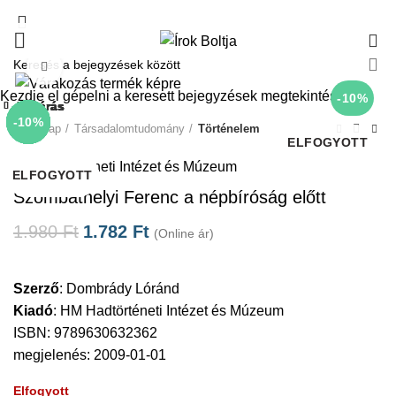
0
Click to enlarge
Kezdje el gépelni a keresett bejegyzések megtekintéséhez.
-10%
Bezárás
Bezárás
Bezárás
Bezárás
Bezárás
Bezárás
Bezárás
Bezárás
-10%
-10%
-10%
-10%
-10%
-10%
-10%
-10%
Kezdőlap
Társadalomtudomány
Történelem
ELFOGYOTT
HM Hadtörténeti Intézet és Múzeum
ELFOGYOTT
ELFOGYOTT
ELFOGYOTT
ELFOGYOTT
ELFOGYOTT
ELFOGYOTT
Szombathelyi Ferenc a népbíróság előtt
1.980
Ft
1.782
Ft
(Online ár)
Szerző
:
Dombrády Lóránd
Kiadó
:
HM Hadtörténeti Intézet és Múzeum
ISBN: 9789630632362
megjelenés: 2009-01-01
Elfogyott