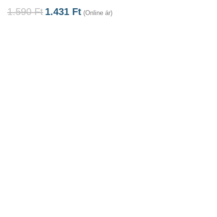
1.590
Ft
1.431
Ft
(Online ár)