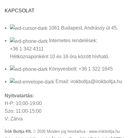
KAPCSOLAT
1061 Budapest, Andrássy út 45.
Internetes rendelések:
+36 1 342 4311
Hétköznaponként 10 és 16 óra között hívható.
Könyvesbolt: +36 1 322 1645
Email: irokboltja@irokboltja.hu
Nyitvatartás:
H-P: 10:00-19:00
Szo: 11:00-15:00
V: Zárva
Írók Boltja Kft.
2026 Minden jog fenntartva - www.irokboltja.hu