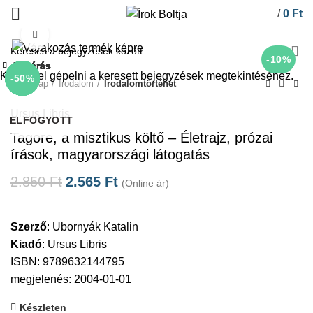
/
0
Ft
Click to enlarge
-10%
Bezárás
Bezárás
Bezárás
Bezárás
Bezárás
Bezárás
Bezárás
Bezárás
Kezdje el gépelni a keresett bejegyzések megtekintéséhez.
-10%
-10%
-10%
-66%
-10%
-10%
-10%
-50%
Kezdőlap
Irodalom
Irodalomtörténet
Ursus Libris
ELFOGYOTT
Tagore, a misztikus költő – Életrajz, prózai
írások, magyarországi látogatás
2.850
Ft
2.565
Ft
(Online ár)
Szerző
:
Ubornyák Katalin
Kiadó
:
Ursus Libris
ISBN: 9789632144795
megjelenés: 2004-01-01
Készleten