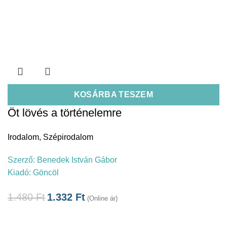
KOSÁRBA TESZEM
Öt lövés a történelemre
Irodalom
,
Szépirodalom
Szerző:
Benedek István Gábor
Kiadó:
Göncöl
1.480
Ft
1.332
Ft
(Online ár)