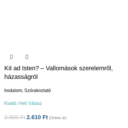
Kit ad Isten? – Vallomások szerelemről,
házasságról
Irodalom
,
Szórakoztató
Kiadó:
Heti Válasz
2.900
Ft
2.610
Ft
(Online ár)