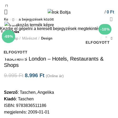
/
0
Ft
Click to enlarge
Kezdje el gépelni a keresett bejegyzések megtekintéséhez.
-10%
Bezárás
Bezárás
Bezárás
Bezárás
Bezárás
Bezárás
Bezárás
Bezárás
-10%
-10%
-10%
-10%
-10%
-55%
-69%
Kezdőlap
Művészet
Design
ELFOGYOTT
Taschen
ELFOGYOTT
ELFOGYOTT
Taschen’s London – Hotels, Restaurants &
Shops
9.995
Ft
8.996
Ft
(Online ár)
Szerző
:
Taschen, Angelika
Kiadó
:
Taschen
ISBN: 9783836511186
megjelenés: 2009-01-01