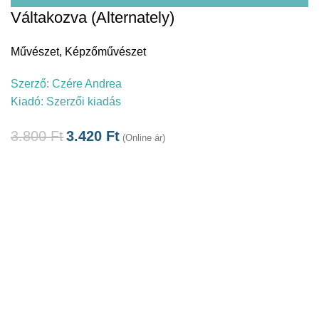
Váltakozva (Alternately)
Művészet
,
Képzőművészet
Szerző:
Czére Andrea
Kiadó:
Szerzői kiadás
3.800
Ft
3.420
Ft
(Online ár)