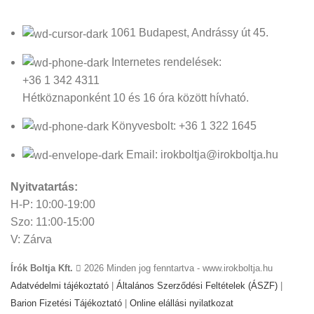
1061 Budapest, Andrássy út 45.
Internetes rendelések:
+36 1 342 4311
Hétköznaponként 10 és 16 óra között hívható.
Könyvesbolt: +36 1 322 1645
Email: irokboltja@irokboltja.hu
Nyitvatartás:
H-P: 10:00-19:00
Szo: 11:00-15:00
V: Zárva
Írók Boltja Kft.
2026 Minden jog fenntartva - www.irokboltja.hu
Adatvédelmi tájékoztató
|
Általános Szerződési Feltételek (ÁSZF)
|
Barion Fizetési Tájékoztató
|
Online elállási nyilatkozat