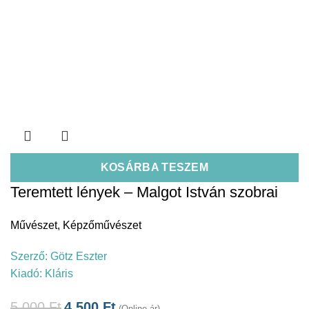
KOSÁRBA TESZEM
Teremtett lények – Malgot István szobrai
Művészet
,
Képzőművészet
Szerző:
Götz Eszter
Kiadó:
Kláris
5.000
Ft
4.500
Ft
(Online ár)