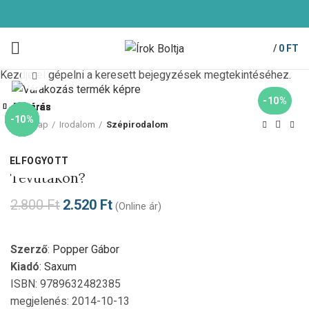
/
0
FT
Kezdje el gépelni a keresett bejegyzések megtekintéséhez.
Click to enlarge
-10%
Bezárás
Bezárás
Bezárás
Bezárás
Bezárás
Bezárás
Bezárás
Bezárás
-10%
-10%
-85%
-66%
-10%
-10%
-10%
-10%
Kezdőlap
Irodalom
Szépirodalom
Saxum
ELFOGYOTT
ELFOGYOTT
ELFOGYOTT
Tévutakon?
2.800
Ft
2.520
Ft
(Online ár)
Szerző
:
Popper Gábor
Kiadó
:
Saxum
ISBN: 9789632482385
megjelenés: 2014-10-13