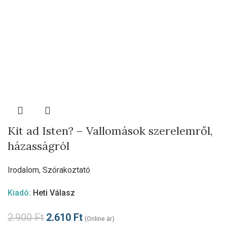
Kit ad Isten? – Vallomások szerelemről,
házasságról
Irodalom
,
Szórakoztató
Kiadó:
Heti Válasz
2.900
Ft
2.610
Ft
(Online ár)