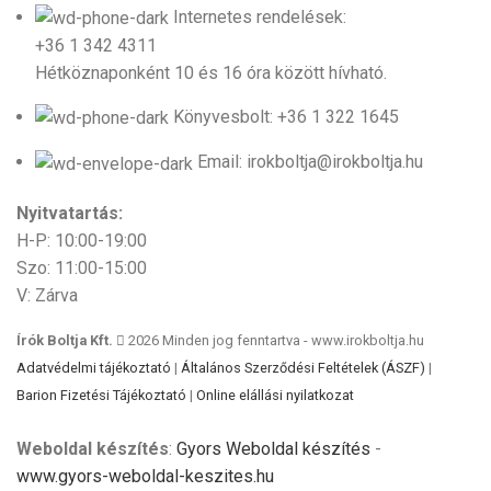
Internetes rendelések:
+36 1 342 4311
Hétköznaponként 10 és 16 óra között hívható.
Könyvesbolt: +36 1 322 1645
Email: irokboltja@irokboltja.hu
Nyitvatartás:
H-P: 10:00-19:00
Szo: 11:00-15:00
V: Zárva
Írók Boltja Kft.
2026 Minden jog fenntartva - www.irokboltja.hu
Adatvédelmi tájékoztató
|
Általános Szerződési Feltételek (ÁSZF)
|
Barion Fizetési Tájékoztató
|
Online elállási nyilatkozat
Weboldal készítés
:
Gyors Weboldal készítés
-
www.gyors-weboldal-keszites.hu