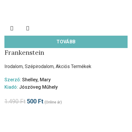
TOVÁBB
Frankenstein
Irodalom
,
Szépirodalom
,
Akciós Termékek
Szerző:
Shelley, Mary
Kiadó:
Jószöveg Műhely
1.490
Ft
500
Ft
(Online ár)