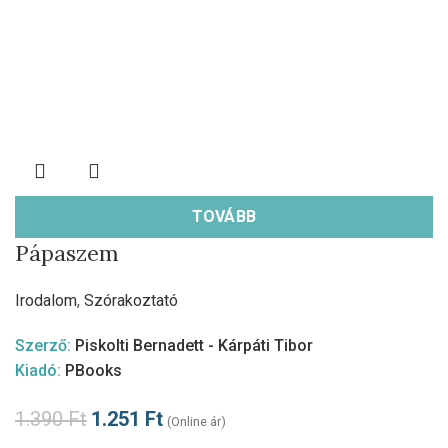
TOVÁBB
Pápaszem
Irodalom
,
Szórakoztató
Szerző:
Piskolti Bernadett - Kárpáti Tibor
Kiadó:
PBooks
1.390
Ft
1.251
Ft
(Online ár)