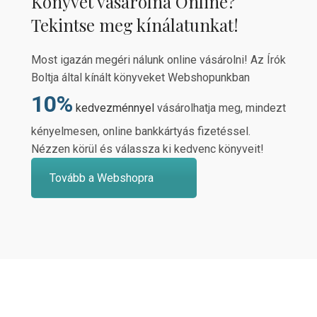
Könyvet vásárolna Online?
Tekintse meg kínálatunkat!
Most igazán megéri nálunk online vásárolni! Az Írók
Boltja által kínált könyveket Webshopunkban
10%
kedvezménnyel
vásárolhatja meg, mindezt
kényelmesen, online bankkártyás fizetéssel.
Nézzen körül és válassza ki kedvenc könyveit!
Tovább a Webshopra