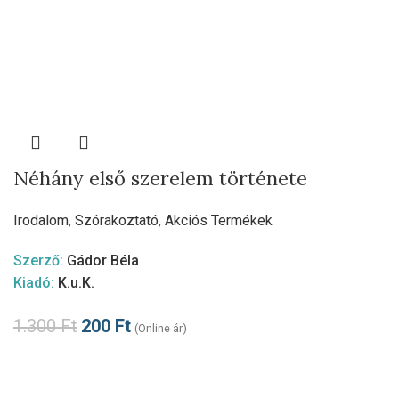
Néhány első szerelem története
Irodalom
,
Szórakoztató
,
Akciós Termékek
Szerző:
Gádor Béla
Kiadó:
K.u.K.
1.300
Ft
200
Ft
(Online ár)