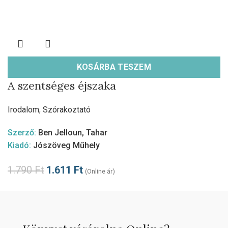
KOSÁRBA TESZEM
A szentséges éjszaka
Irodalom
,
Szórakoztató
Szerző:
Ben Jelloun, Tahar
Kiadó:
Jószöveg Műhely
1.790
Ft
1.611
Ft
(Online ár)