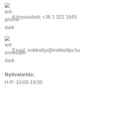
Könyvesbolt: +36 1 322 1645
Email: irokboltja@irokboltja.hu
Nyitvatartás:
H-P: 10:00-19:00
Szo: 11:00-15:00
V: Zárva
Írók Boltja Kft.
2026 Minden jog fenntartva - www.irokboltja.hu
Adatvédelmi tájékoztató
|
Általános Szerződési Feltételek (ÁSZF)
|