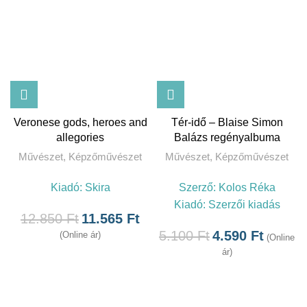
Veronese gods, heroes and
Tér-idő – Blaise Simon
allegories
Balázs regényalbuma
Művészet
,
Képzőművészet
Művészet
,
Képzőművészet
Kiadó:
Skira
Szerző:
Kolos Réka
Kiadó:
Szerzői kiadás
12.850
Ft
11.565
Ft
5.100
Ft
4.590
Ft
(Online ár)
(Online
ár)