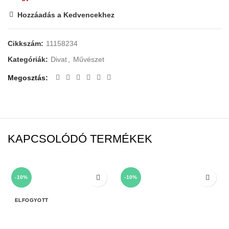
Hozzáadás a Kedvencekhez
Cikkszám:
11158234
Kategóriák:
Divat
,
Művészet
Megosztás
KAPCSOLÓDÓ TERMÉKEK
-10%
-10%
ELFOGYOTT