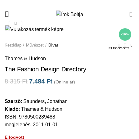
0
Click to enlarge
-10%
Kezdőlap
Művészet
Divat
ELFOGYOTT
Thames & Hudson
The Fashion Design Directory
8.315
Ft
7.484
Ft
(Online ár)
Szerző
:
Saunders, Jonathan
Kiadó
:
Thames & Hudson
ISBN: 9780500289488
megjelenés: 2011-01-01
Elfogyott