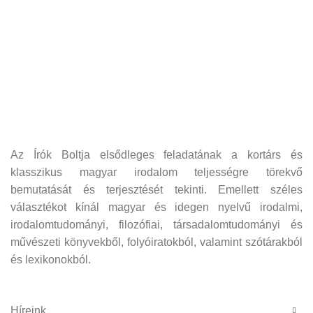
Az Írók Boltja elsődleges feladatának a kortárs és
klasszikus magyar irodalom teljességre törekvő
bemutatását és terjesztését tekinti. Emellett széles
választékot kínál magyar és idegen nyelvű irodalmi,
irodalomtudományi, filozófiai, társadalomtudományi és
művészeti könyvekből, folyóiratokból, valamint szótárakból
és lexikonokból.
Híreink