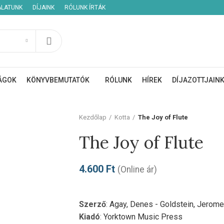
ÁLATUNK
DÍJAINK
RÓLUNK ÍRTÁK
ÁGOK
KÖNYVBEMUTATÓK
RÓLUNK
HÍREK
DÍJAZOTTJAIN
Kezdőlap
Kotta
The Joy of Flute
The Joy of Flute
4.600
Ft
(Online ár)
Szerző
:
Agay, Denes - Goldstein, Jerome
Kiadó
:
Yorktown Music Press