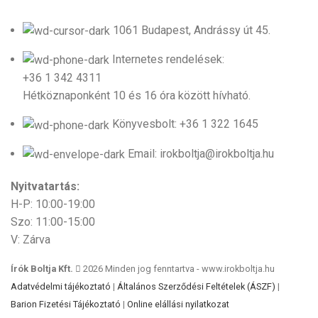
1061 Budapest, Andrássy út 45.
Internetes rendelések:
+36 1 342 4311
Hétköznaponként 10 és 16 óra között hívható.
Könyvesbolt: +36 1 322 1645
Email: irokboltja@irokboltja.hu
Nyitvatartás:
H-P: 10:00-19:00
Szo: 11:00-15:00
V: Zárva
Írók Boltja Kft.
2026 Minden jog fenntartva - www.irokboltja.hu
Adatvédelmi tájékoztató
|
Általános Szerződési Feltételek (ÁSZF)
|
Barion Fizetési Tájékoztató
|
Online elállási nyilatkozat