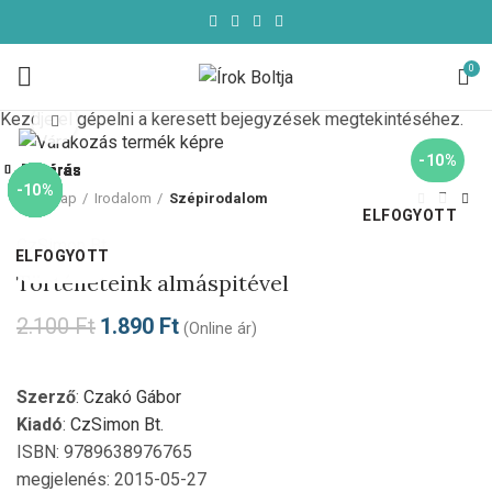
0
Kezdje el gépelni a keresett bejegyzések megtekintéséhez.
Click to enlarge
-10%
Bezárás
Bezárás
Bezárás
Bezárás
Bezárás
Bezárás
Bezárás
Bezárás
-10%
-85%
-10%
-10%
-10%
-10%
-10%
-10%
Kezdőlap
Irodalom
Szépirodalom
ELFOGYOTT
CzSimon Bt.
ELFOGYOTT
ELFOGYOTT
Történeteink almáspitével
2.100
Ft
1.890
Ft
(Online ár)
Szerző
:
Czakó Gábor
Kiadó
:
CzSimon Bt.
ISBN: 9789638976765
megjelenés: 2015-05-27