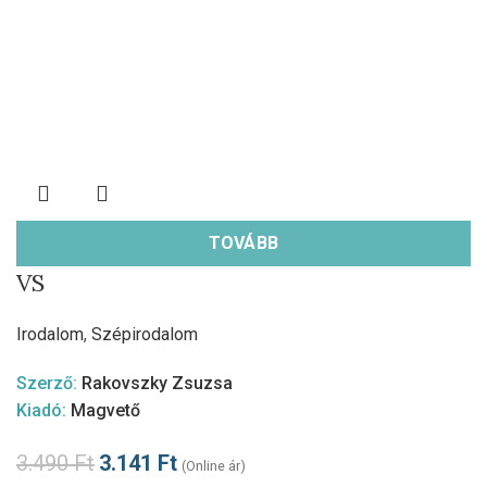
TOVÁBB
VS
Irodalom
,
Szépirodalom
Szerző:
Rakovszky Zsuzsa
Kiadó:
Magvető
3.490
Ft
3.141
Ft
(Online ár)