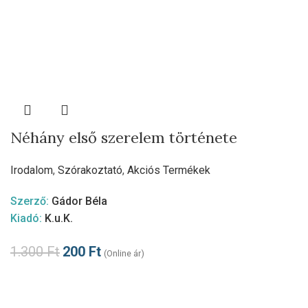
Néhány első szerelem története
Irodalom
,
Szórakoztató
,
Akciós Termékek
Szerző:
Gádor Béla
Kiadó:
K.u.K.
1.300
Ft
200
Ft
(Online ár)