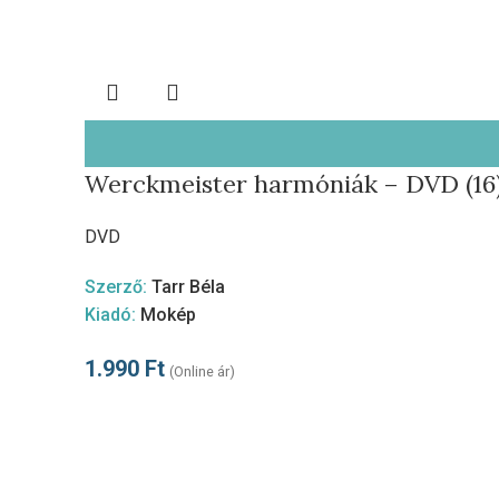
Werckmeister harmóniák – DVD (16
DVD
Szerző:
Tarr Béla
Kiadó:
Mokép
1.990
Ft
(Online ár)