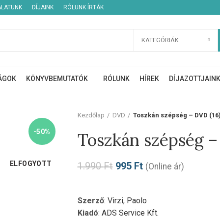
ÁLATUNK
DÍJAINK
RÓLUNK ÍRTÁK
KATEGÓRIÁK
ÁGOK
KÖNYVBEMUTATÓK
RÓLUNK
HÍREK
DÍJAZOTTJAIN
Kezdőlap
DVD
Toszkán szépség – DVD (16
-50%
Toszkán szépség –
ELFOGYOTT
1.990
Ft
995
Ft
(Online ár)
Szerző
:
Virzi, Paolo
Kiadó
:
ADS Service Kft.