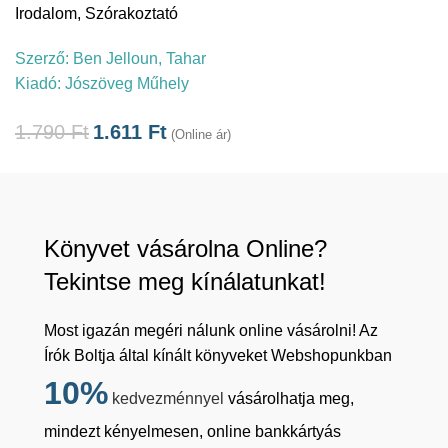
Irodalom
,
Szórakoztató
Szerző:
Ben Jelloun, Tahar
Kiadó:
Jószöveg Műhely
1.790
Ft
1.611
Ft
(Online ár)
Könyvet vásárolna Online?
Tekintse meg kínálatunkat!
Most igazán megéri nálunk online vásárolni! Az
Írók Boltja által kínált könyveket Webshopunkban
10%
kedvezménnyel
vásárolhatja meg,
mindezt kényelmesen, online bankkártyás