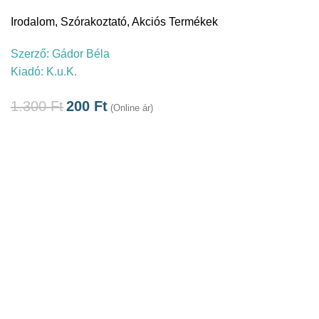
Irodalom
,
Szórakoztató
,
Akciós Termékek
Szerző:
Gádor Béla
Kiadó:
K.u.K.
1.300
Ft
200
Ft
(Online ár)