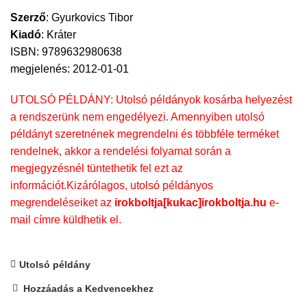
Szerző
:
Gyurkovics Tibor
Kiadó
:
Kráter
ISBN: 9789632980638
megjelenés: 2012-01-01
UTOLSÓ PÉLDÁNY: Utolsó példányok kosárba helyezést
a rendszerünk nem engedélyezi. Amennyiben utolsó
példányt szeretnének megrendelni és többféle terméket
rendelnek, akkor a rendelési folyamat során a
megjegyzésnél tüntethetik fel ezt az
információt.Kizárólagos, utolsó példányos
megrendeléseiket az
irokboltja[kukac]irokboltja.hu
e-
mail címre küldhetik el.
Utolsó példány
Hozzáadás a Kedvencekhez