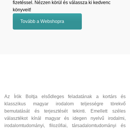
fizetéssel. Nézzen körül és válassza ki kedvenc
könyveit!
Tovább a Webshopra
Az Írók Boltja elsődleges feladatának a kortárs és
klasszikus magyar irodalom teljességre törekvő
bemutatását és terjesztését tekinti. Emellett széles
választékot kínál magyar és idegen nyelvű irodalmi,
irodalomtudományi, filozófiai, társadalomtudományi és