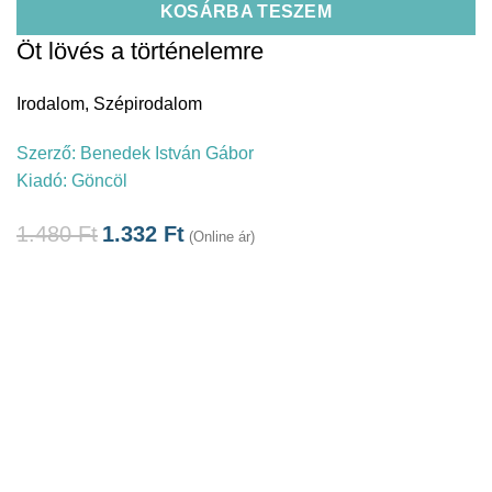
KOSÁRBA TESZEM
Öt lövés a történelemre
Irodalom
,
Szépirodalom
Szerző:
Benedek István Gábor
Kiadó:
Göncöl
1.480
Ft
1.332
Ft
(Online ár)