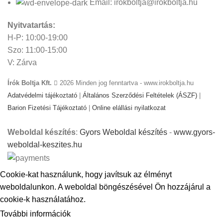
Email: irokboltja@irokboltja.hu
Nyitvatartás:
H-P: 10:00-19:00
Szo: 11:00-15:00
V: Zárva
Írók Boltja Kft.
2026 Minden jog fenntartva - www.irokboltja.hu
Adatvédelmi tájékoztató
|
Általános Szerződési Feltételek (ÁSZF)
|
Barion Fizetési Tájékoztató
|
Online elállási nyilatkozat
Weboldal készítés
:
Gyors Weboldal készítés
-
www.gyors-
weboldal-keszites.hu
Cookie-kat használunk, hogy javítsuk az élményt
weboldalunkon. A weboldal böngészésével Ön hozzájárul a
cookie-k használatához.
További információk
ELFOGADOM