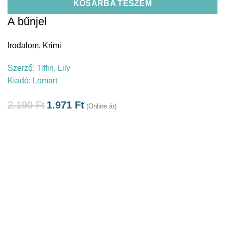
KOSÁRBA TESZEM
A bűnjel
Irodalom
,
Krimi
Szerző:
Tiffin, Lily
Kiadó:
Lomart
2.190
Ft
1.971
Ft
(Online ár)