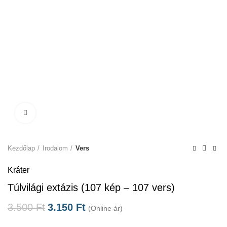
Click to enlarge
Kezdőlap
Irodalom
Vers
Kráter
Túlvilági extázis (107 kép – 107 vers)
3.500
Ft
3.150
Ft
(Online ár)