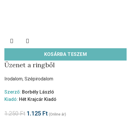
KOSÁRBA TESZEM
Üzenet a ringből
Irodalom
,
Szépirodalom
Szerző:
Borbély László
Kiadó:
Hét Krajcár Kiadó
1.250
Ft
1.125
Ft
(Online ár)