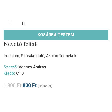
KOSÁRBA TESZEM
Nevető fejfák
Irodalom
,
Szórakoztató
,
Akciós Termékek
Szerző:
Vecsey András
Kiadó:
C+S
1.900
Ft
800
Ft
(Online ár)