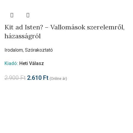
Kit ad Isten? – Vallomások szerelemről,
házasságról
Irodalom
,
Szórakoztató
Kiadó:
Heti Válasz
2.900
Ft
2.610
Ft
(Online ár)