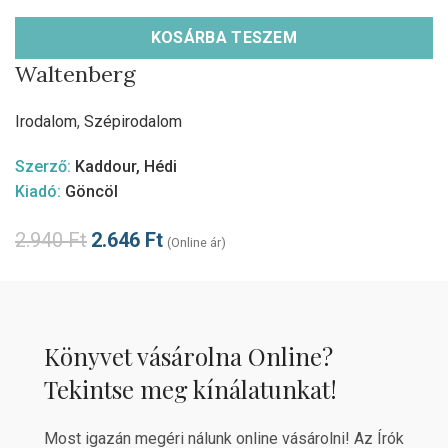
KOSÁRBA TESZEM
Waltenberg
Irodalom
,
Szépirodalom
Szerző:
Kaddour, Hédi
Kiadó:
Göncöl
2.940
Ft
2.646
Ft
(Online ár)
Könyvet vásárolna Online?
Tekintse meg kínálatunkat!
Most igazán megéri nálunk online vásárolni! Az Írók