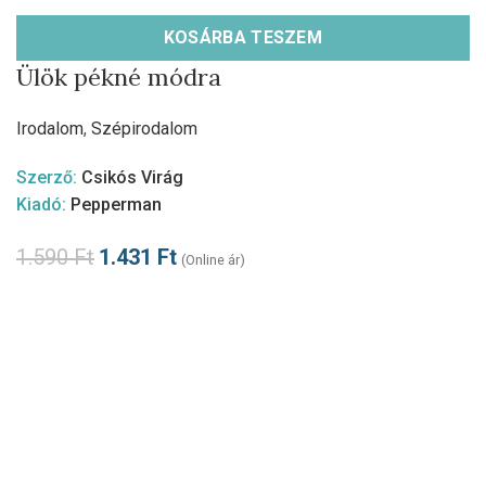
KOSÁRBA TESZEM
Ülök pékné módra
Irodalom
,
Szépirodalom
Szerző:
Csikós Virág
Kiadó:
Pepperman
1.590
Ft
1.431
Ft
(Online ár)