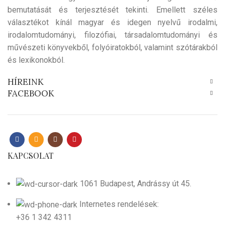
bemutatását és terjesztését tekinti. Emellett széles
választékot kínál magyar és idegen nyelvű irodalmi,
irodalomtudományi, filozófiai, társadalomtudományi és
művészeti könyvekből, folyóiratokból, valamint szótárakból
és lexikonokból.
HÍREINK
FACEBOOK
KAPCSOLAT
1061 Budapest, Andrássy út 45.
Internetes rendelések:
+36 1 342 4311