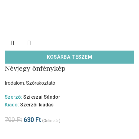
KOSÁRBA TESZEM
Névjegy önfénykép
Irodalom
,
Szórakoztató
Szerző:
Szikszai Sándor
Kiadó:
Szerzői kiadás
700
Ft
630
Ft
(Online ár)