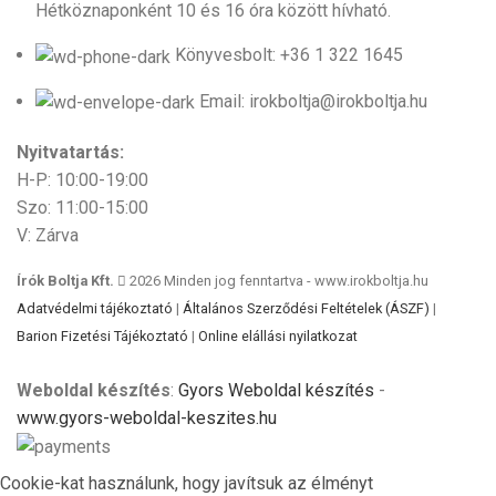
Hétköznaponként 10 és 16 óra között hívható.
Könyvesbolt: +36 1 322 1645
Email: irokboltja@irokboltja.hu
Nyitvatartás:
H-P: 10:00-19:00
Szo: 11:00-15:00
V: Zárva
Írók Boltja Kft.
2026 Minden jog fenntartva - www.irokboltja.hu
Adatvédelmi tájékoztató
|
Általános Szerződési Feltételek (ÁSZF)
|
Barion Fizetési Tájékoztató
|
Online elállási nyilatkozat
Weboldal készítés
:
Gyors Weboldal készítés
-
www.gyors-weboldal-keszites.hu
Cookie-kat használunk, hogy javítsuk az élményt