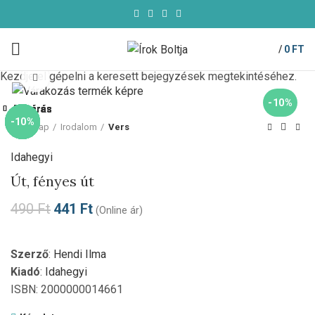
/
0
FT
Kezdje el gépelni a keresett bejegyzések megtekintéséhez.
Click to enlarge
-10%
Bezárás
Bezárás
Bezárás
Bezárás
Bezárás
Bezárás
Bezárás
Bezárás
-10%
-10%
-10%
-10%
-58%
-10%
-10%
-10%
Kezdőlap
Irodalom
Vers
Idahegyi
Út, fényes út
490
Ft
441
Ft
(Online ár)
Szerző
:
Hendi Ilma
Kiadó
:
Idahegyi
ISBN: 2000000014661