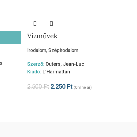
Vízművek
Vissz
Irodalom
,
Szépirodalom
Irodalo
s
Szerző:
Outers, Jean-Luc
Kiadó:
L'Harmattan
Szerző
Kiadó:
2.500
Ft
2.250
Ft
(Online ár)
2.000