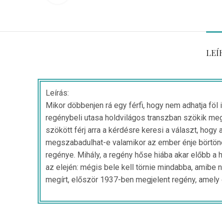
LEÍ
Leírás:
Mikor döbbenjen rá egy férfi, hogy nem adhatja föl
regénybeli utasa holdvilágos transzban szökik meg 
szökött férj arra a kérdésre keresi a választ, hogy 
megszabadulhat-e valamikor az ember énje börtöné
regénye. Mihály, a regény hőse hiába akar előbb a h
az elején: mégis bele kell törnie mindabba, amibe n
megírt, először 1937-ben megjelent regény, amely e