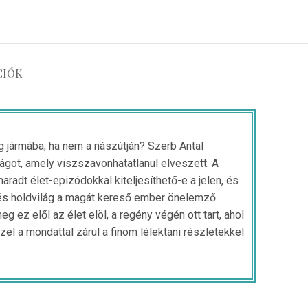
CIÓK
ág jármába, ha nem a nászútján? Szerb Antal
ságot, amely viszszavonhatatlanul elveszett. A
aradt élet-epizódokkal kiteljesíthető-e a jelen, és
 és holdvilág a magát kereső ember önelemző
 ez elől az élet elöl, a regény végén ott tart, ahol
zel a mondattal zárul a finom lélektani részletekkel