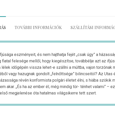
RÁS
TOVÁBBI INFORMÁCIÓK
SZÁLLÍTÁSI INFORMÁ
 ifjúsága eszményeit, és nem hajthatja fejét „csak úgy” a házass
fiatal felesége mellől, hogy kiegészítse, továbbélje azt az ifjú
a lélek időgépén vissza lehet-e szállni a múltba, vajon torzónak m
ből vagy hazugnak gondolt „felnőttsége” bilincseitöl? Az Utas
ázassága révén konformista polgári életet élni, s hiába szökik meg
em akar. „És ha az ember él, még mindig tör- ténhet valami” – ez
lső megjelenése óta hatalmas világsikerre tett szert.