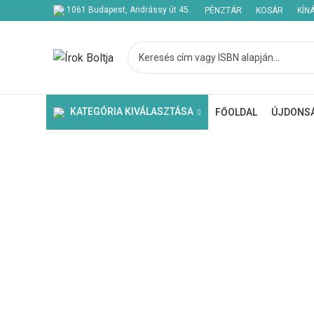
1061 Budapest, Andrássy út 45.
PÉNZTÁR
KOSÁR
KÍN
Kezdje el gépelni a keresett bejegyzések megtekintéséhez.
KATEGÓRIA KIVÁLASZTÁSA
FŐOLDAL
ÚJDONS