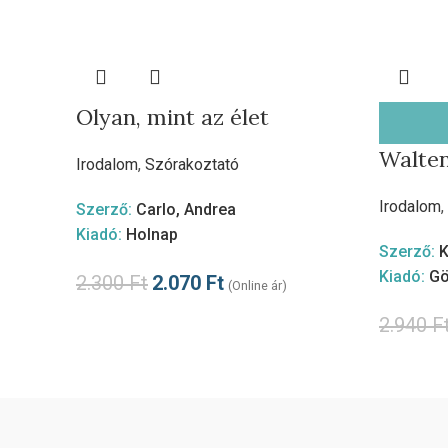
Olyan, mint az élet
Walte
Irodalom
,
Szórakoztató
Irodalom
,
Szerző:
Carlo, Andrea
Kiadó:
Holnap
Szerző:
K
Kiadó:
Gö
2.300
Ft
2.070
Ft
(Online ár)
2.940
F