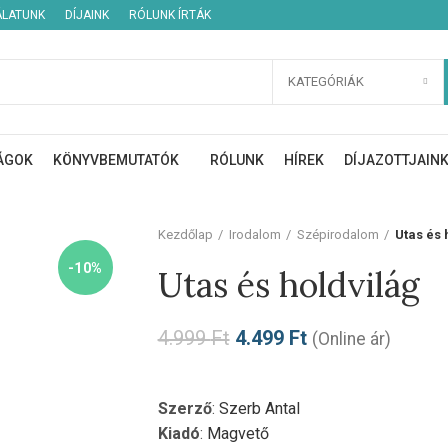
ÁLATUNK
DÍJAINK
RÓLUNK ÍRTÁK
KATEGÓRIÁK
ÁGOK
KÖNYVBEMUTATÓK
RÓLUNK
HÍREK
DÍJAZOTTJAIN
Kezdőlap
Irodalom
Szépirodalom
Utas és 
-10%
Utas és holdvilág
4.999
Ft
4.499
Ft
(Online ár)
Szerző
:
Szerb Antal
Kiadó
:
Magvető