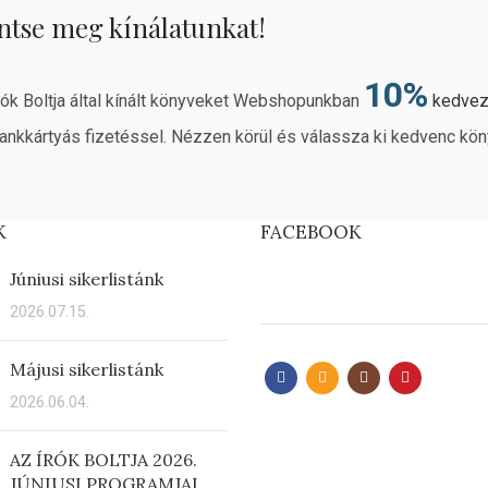
ntse meg kínálatunkat!
10%
rók Boltja által kínált könyveket Webshopunkban
kedve
ankkártyás fizetéssel. Nézzen körül és válassza ki kedvenc kön
K
FACEBOOK
Júniusi sikerlistánk
2026.07.15.
Májusi sikerlistánk
2026.06.04.
AZ ÍRÓK BOLTJA 2026.
JÚNIUSI PROGRAMJAI