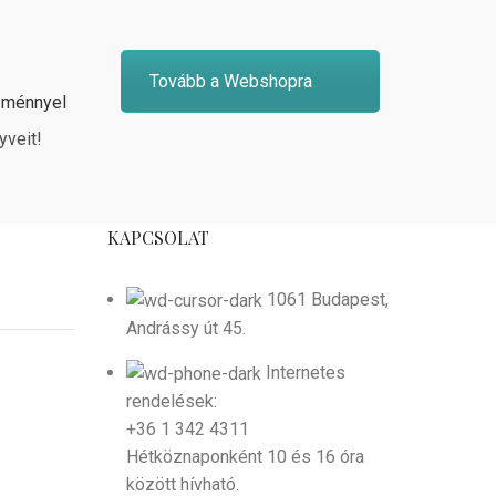
Tovább a Webshopra
zménnyel
yveit!
KAPCSOLAT
1061 Budapest,
Andrássy út 45.
Internetes
rendelések:
+36 1 342 4311
Hétköznaponként 10 és 16 óra
között hívható.