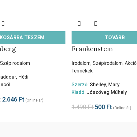
KOSÁRBA TESZEM
TOVÁBB
nberg
Frankenstein
Szépirodalom
Irodalom
,
Szépirodalom
,
Akció
Termékek
addour, Hédi
ncöl
Szerző:
Shelley, Mary
Kiadó:
Jószöveg Műhely
t
2.646
Ft
(Online ár)
1.490
Ft
500
Ft
(Online ár)