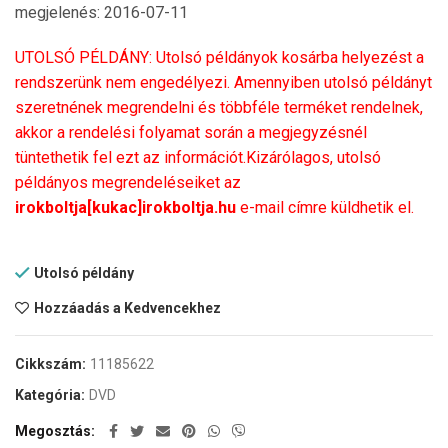
megjelenés: 2016-07-11
UTOLSÓ PÉLDÁNY: Utolsó példányok kosárba helyezést a
rendszerünk nem engedélyezi. Amennyiben utolsó példányt
szeretnének megrendelni és többféle terméket rendelnek,
akkor a rendelési folyamat során a megjegyzésnél
tüntethetik fel ezt az információt.Kizárólagos, utolsó
példányos megrendeléseiket az
irokboltja[kukac]irokboltja.hu
e-mail címre küldhetik el.
Utolsó példány
Hozzáadás a Kedvencekhez
Cikkszám:
11185622
Kategória:
DVD
Megosztás