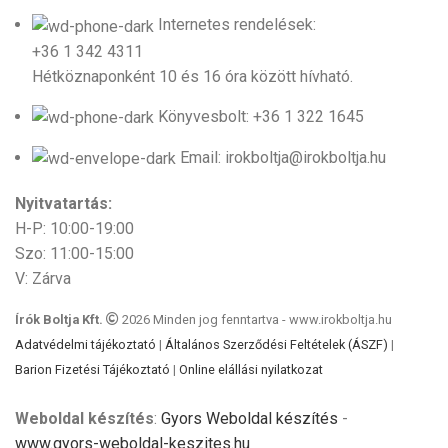
Internetes rendelések:
+36 1 342 4311
Hétköznaponként 10 és 16 óra között hívható.
Könyvesbolt: +36 1 322 1645
Email: irokboltja@irokboltja.hu
Nyitvatartás:
H-P: 10:00-19:00
Szo: 11:00-15:00
V: Zárva
Írók Boltja Kft.
2026 Minden jog fenntartva - www.irokboltja.hu
Adatvédelmi tájékoztató
|
Általános Szerződési Feltételek (ÁSZF)
|
Barion Fizetési Tájékoztató
|
Online elállási nyilatkozat
Weboldal készítés
:
Gyors Weboldal készítés
-
www.gyors-weboldal-keszites.hu