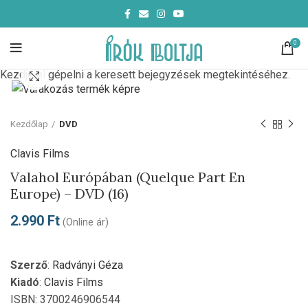
0
Kezdje el gépelni a keresett bejegyzések megtekintéséhez.
Click to enlarge
Kezdőlap
DVD
Clavis Films
Valahol Európában (Quelque Part En
Europe) – DVD (16)
2.990
Ft
(Online ár)
Szerző
:
Radványi Géza
Kiadó
:
Clavis Films
ISBN: 3700246906544