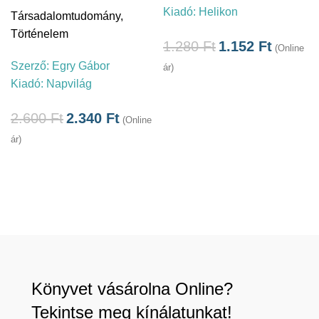
Kiadó:
Helikon
Társadalomtudomány
,
á
Történelem
1.280
Ft
1.152
Ft
(Online
Szerző:
Egry Gábor
ár)
Kiadó:
Napvilág
2.600
Ft
2.340
Ft
(Online
ár)
Könyvet vásárolna Online?
Tekintse meg kínálatunkat!