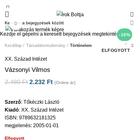
0
Click to enlarge
Kezdje el gépelni a keresett bejegyzések megtekintéséhez.
-10%
Kezdőlap
Társadalomtudomány
Történelem
ELFOGYOTT
XX. Század Intézet
Vázsonyi Vilmos
2.480
Ft
2.232
Ft
(Online ár)
Szerző
:
Tőkéczki László
Kiadó
:
XX. Század Intézet
ISBN: 9789632181325
megjelenés: 2005-01-01
Elfogyott