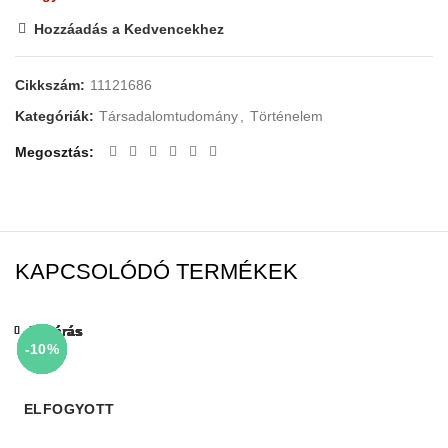
Hozzáadás a Kedvencekhez
Cikkszám:
11121686
Kategóriák:
Társadalomtudomány
,
Történelem
Megosztás
KAPCSOLÓDÓ TERMÉKEK
Bezárás
Bezárás
Bezárás
Bezárás
Bezárás
Bezárás
Bezárás
Bezárás
-10%
-10%
-10%
-10%
-10%
-10%
-10%
-10%
ELFOGYOTT
ELFOGYOTT