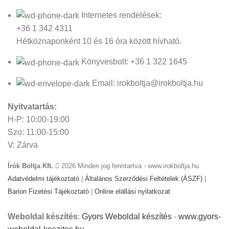
Internetes rendelések:
+36 1 342 4311
Hétköznaponként 10 és 16 óra között hívható.
Könyvesbolt: +36 1 322 1645
Email: irokboltja@irokboltja.hu
Nyitvatartás:
H-P: 10:00-19:00
Szo: 11:00-15:00
V: Zárva
Írók Boltja Kft.
2026 Minden jog fenntartva - www.irokboltja.hu
Adatvédelmi tájékoztató
|
Általános Szerződési Feltételek (ÁSZF)
|
Barion Fizetési Tájékoztató
|
Online elállási nyilatkozat
Weboldal készítés
:
Gyors Weboldal készítés
-
www.gyors-