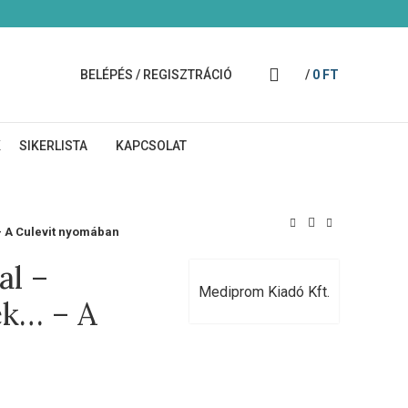
BELÉPÉS / REGISZTRÁCIÓ
/
0
FT
K
SIKERLISTA
KAPCSOLAT
– A Culevit nyomában
al –
Mediprom Kiadó Kft.
ek… – A