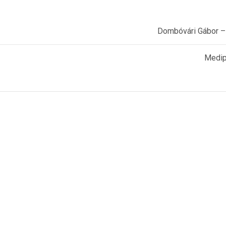
Dombóvári Gábor – D
Medip