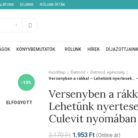
ÁLATUNK
DÍJAINK
RÓLUNK ÍRTÁK
ÁGOK
KÖNYVBEMUTATÓK
RÓLUNK
HÍREK
DÍJAZOTTJAIN
Kezdőlap
Életmód
Életmód, egészség
Versenyben a rákkal – Lehetünk nyertesek… 
-10%
Versenyben a rákk
Lehetünk nyertes
ELFOGYOTT
Culevit nyomában
2.170
Ft
1.953
Ft
(Online ár)