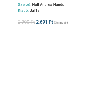
Szerző:
Noll Andrea Nandu
Kiadó:
Jaffa
2.990
Ft
2.691
Ft
(Online ár)