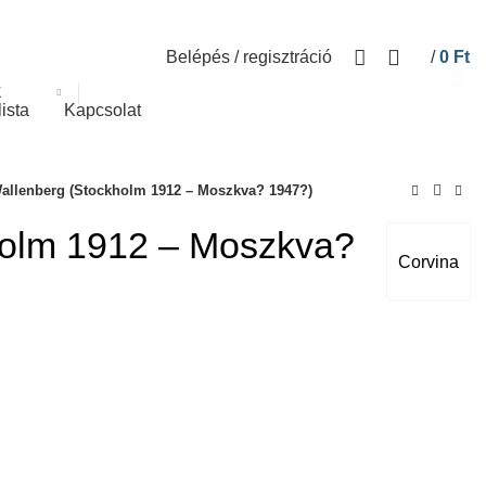
Belépés / regisztráció
/
0
Ft
K
lista
Kapcsolat
allenberg (Stockholm 1912 – Moszkva? 1947?)
holm 1912 – Moszkva?
Corvina