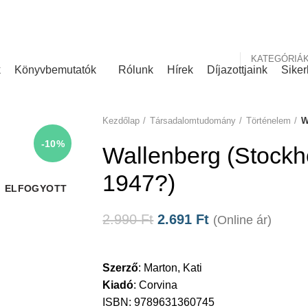
nk
Rólunk írták
KATEGÓRIÁ
k
Könyvbemutatók
Rólunk
Hírek
Díjazottjaink
Siker
Kezdőlap
Társadalomtudomány
Történelem
W
-10%
Wallenberg (Stock
1947?)
ELFOGYOTT
2.990
Ft
2.691
Ft
(Online ár)
Szerző
:
Marton, Kati
Kiadó
:
Corvina
ISBN: 9789631360745