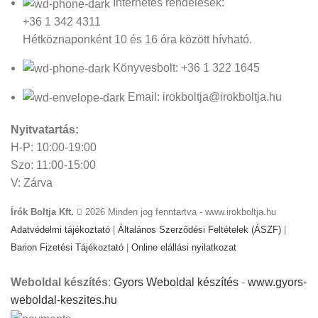
Internetes rendelések:
+36 1 342 4311
Hétköznaponként 10 és 16 óra között hívható.
Könyvesbolt: +36 1 322 1645
Email: irokboltja@irokboltja.hu
Nyitvatartás:
H-P: 10:00-19:00
Szo: 11:00-15:00
V: Zárva
Írók Boltja Kft.
2026 Minden jog fenntartva - www.irokboltja.hu
Adatvédelmi tájékoztató
|
Általános Szerződési Feltételek (ÁSZF)
|
Barion Fizetési Tájékoztató
|
Online elállási nyilatkozat
Weboldal készítés
:
Gyors Weboldal készítés
-
www.gyors-
weboldal-keszites.hu