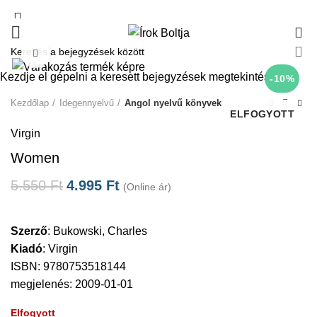
0
Click to enlarge
Kezdje el gépelni a keresett bejegyzések megtekintéséhez.
-10%
Kezdőlap
Idegennyelvű
Angol nyelvű könyvek
ELFOGYOTT
Virgin
Women
5.550
Ft
4.995
Ft
(Online ár)
Szerző
:
Bukowski, Charles
Kiadó
:
Virgin
ISBN: 9780753518144
megjelenés: 2009-01-01
Elfogyott