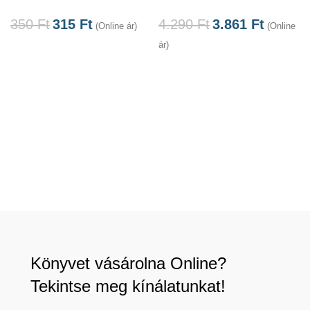
350
Ft
315
Ft
4.290
Ft
3.861
Ft
(Online ár)
(Online
ár)
á
Könyvet vásárolna Online?
Tekintse meg kínálatunkat!