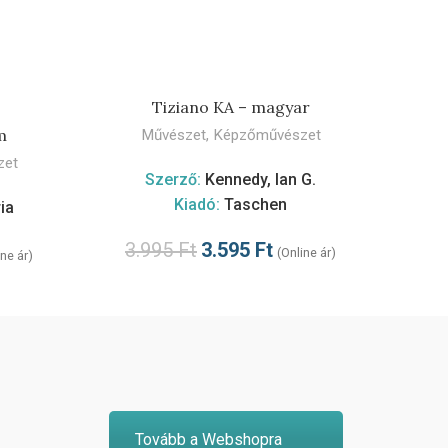
Kiad
KOSÁRBA TESZEM
Tiziano KA – magyar
M
m
Művészet
,
Képzőművészet
zet
Szerző:
Kennedy, Ian G.
Kiadó:
Taschen
ia
3.995
Ft
3.595
Ft
(Online ár)
ine ár)
Tovább a Webshopra