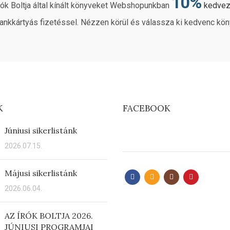
10%
rók Boltja által kínált könyveket Webshopunkban
kedve
ankkártyás fizetéssel. Nézzen körül és válassza ki kedvenc kön
K
FACEBOOK
Júniusi sikerlistánk
2026.07.15.
Májusi sikerlistánk
2026.06.04.
AZ ÍRÓK BOLTJA 2026.
JÚNIUSI PROGRAMJAI