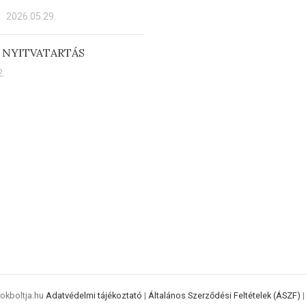
2026.05.29.
 NYITVATARTÁS
.
rokboltja.hu
Adatvédelmi tájékoztató
|
Általános Szerződési Feltételek (ÁSZF)