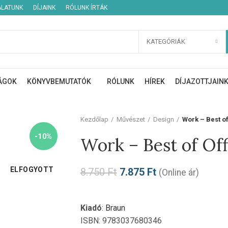
ÁLATUNK
DÍJAINK
RÓLUNK ÍRTÁK
KATEGÓRIÁK
ÁGOK
KÖNYVBEMUTATÓK
RÓLUNK
HÍREK
DÍJAZOTTJAIN
Kezdőlap
Művészet
Design
Work – Best of
-10%
Work – Best of Off
ELFOGYOTT
8.750
Ft
7.875
Ft
(Online ár)
Kiadó
:
Braun
ISBN: 9783037680346