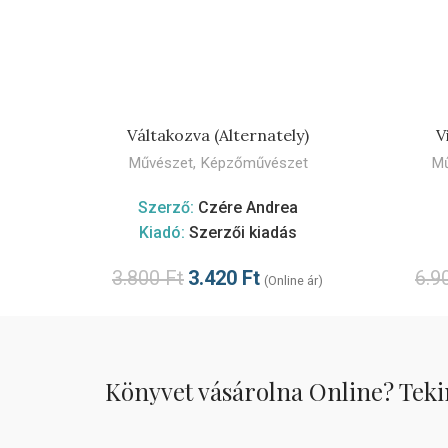
KOSÁRBA TESZEM
Váltakozva (Alternately)
V
Művészet
,
Képzőművészet
Mű
Szerző:
Czére Andrea
Kiadó:
Szerzői kiadás
3.800
Ft
3.420
Ft
6.9
(Online ár)
Könyvet vásárolna Online? Teki