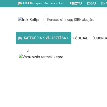
1061 Budapest, Andrássy út 45.
PÉNZTÁR
KOSÁR
KÍN
KATEGÓRIA KIVÁLASZTÁSA
FŐOLDAL
ÚJDONS
Click to enlarge