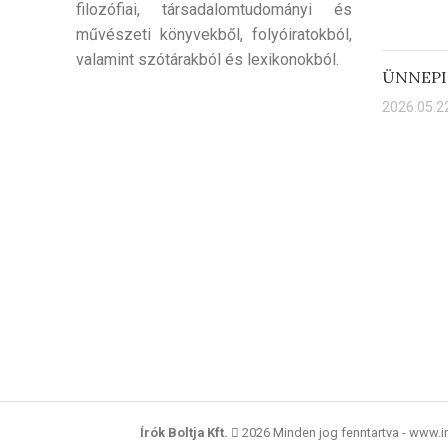
filozófiai, társadalomtudományi és
művészeti könyvekből, folyóiratokból,
valamint szótárakból és lexikonokból.
ÜNNEPI
2026.05.22
Írók Boltja Kft.
2026 Minden jog fenntartva - www.i