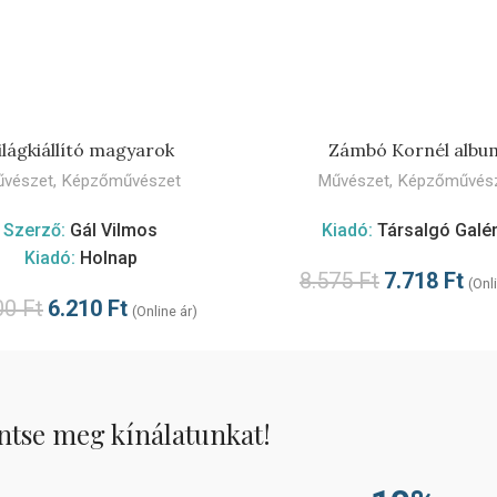
KOSÁRBA TESZE
ilágkiállító magyarok
Zámbó Kornél albu
vészet
,
Képzőművészet
Művészet
,
Képzőművés
Szerző:
Gál Vilmos
Kiadó:
Társalgó Galér
Kiadó:
Holnap
8.575
Ft
7.718
Ft
(Onl
00
Ft
6.210
Ft
(Online ár)
ntse meg kínálatunkat!