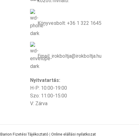
között hívható.
Könyvesbolt: +36 1 322 1645
Email: irokboltja@irokboltja.hu
Nyitvatartás:
H-P: 10:00-19:00
Szo: 11:00-15:00
V: Zárva
|
Barion Fizetési Tájékoztató
|
Online elállási nyilatkozat