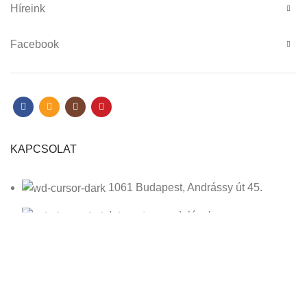
Híreink
Facebook
KAPCSOLAT
1061 Budapest, Andrássy út 45.
Internetes rendelések:
+36 1 342 4311
Hétköznaponként 10 és 16 óra között hívható.
Könyvesbolt: +36 1 322 1645
Email: irokboltja@irokboltja.hu