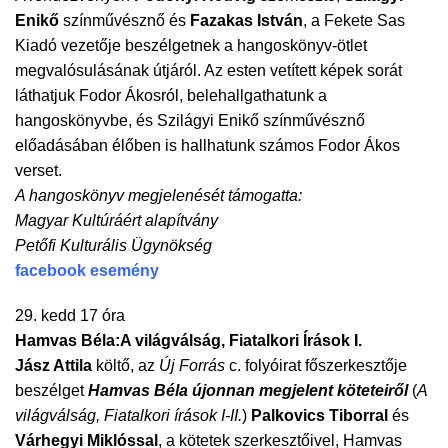
Enikő
színművésznő és
Fazakas István
, a Fekete Sas
Kiadó vezetője beszélgetnek a hangoskönyv-ötlet
megvalósulásának útjáról. Az esten vetített képek sorát
láthatjuk Fodor Ákosról, belehallgathatunk a
hangoskönyvbe, és Szilágyi Enikő színművésznő
előadásában élőben is hallhatunk számos Fodor Ákos
verset.
A hangoskönyv megjelenését támogatta:
Magyar Kultúráért alapítvány
Petőfi Kulturális Ügynökség
facebook esemény
29. kedd 17 óra
Hamvas Béla:A világválság, Fiatalkori Írások I.
Jász Attila
költő, az
Új Forrás
c. folyóirat főszerkesztője
beszélget
Hamvas Béla újonnan megjelent köteteiről
(
A
világválság, Fiatalkori írások I-II.
)
Palkovics Tiborral
és
Várhegyi Miklóssal
, a kötetek szerkesztőivel, Hamvas