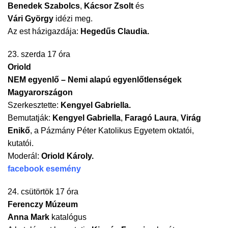
Benedek Szabolcs
,
Kácsor Zsolt
és
Vári György
idézi meg.
Az est házigazdája:
Hegedűs Claudia.
23. szerda 17 óra
Oriold
NEM egyenlő – Nemi alapú egyenlőtlenségek
Magyarországon
Szerkesztette:
Kengyel Gabriella.
Bemutatják:
Kengyel Gabriella
,
Faragó Laura
,
Virág
Enikő
, a Pázmány Péter Katolikus Egyetem oktatói,
kutatói.
Moderál:
Oriold Károly.
facebook esemény
24. csütörtök 17 óra
Ferenczy Múzeum
Anna Mark
katalógus