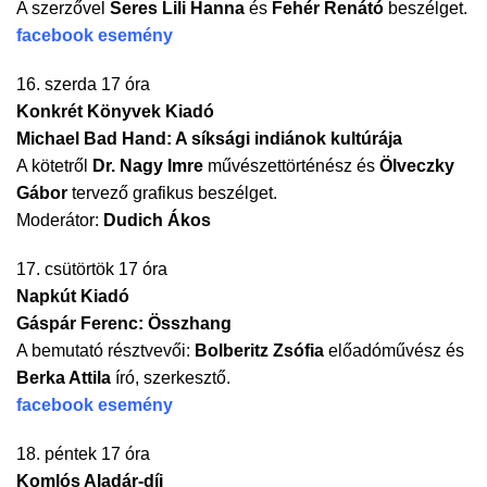
A szerzővel
Seres Lili Hanna
és
Fehér Renátó
beszélget.
facebook esemény
16. szerda 17 óra
Konkrét Könyvek Kiadó
Michael Bad Hand: A síksági indiánok kultúrája
A kötetről
Dr. Nagy Imre
művészettörténész és
Ölveczky
Gábor
tervező grafikus beszélget.
Moderátor:
Dudich Ákos
17. csütörtök 17 óra
Napkút Kiadó
Gáspár Ferenc: Összhang
A bemutató résztvevői:
Bolberitz Zsófia
előadóművész és
Berka Attila
író, szerkesztő.
facebook esemény
18. péntek 17 óra
Komlós Aladár-díj