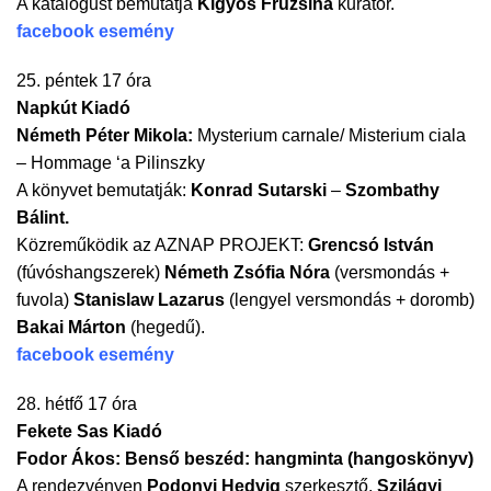
A katalógust bemutatja
Kigyós Fruzsina
kurátor.
facebook esemény
25. péntek 17 óra
Napkút Kiadó
Németh Péter Mikola:
Mysterium carnale/ Misterium ciala
– Hommage ‘a Pilinszky
A könyvet bemutatják:
Konrad Sutarski
–
Szombathy
Bálint.
Közreműködik az AZNAP PROJEKT:
Grencsó István
(fúvóshangszerek)
Németh Zsófia Nóra
(versmondás +
fuvola)
Stanislaw Lazarus
(lengyel versmondás + doromb)
Bakai Márton
(hegedű).
facebook esemény
28. hétfő 17 óra
Fekete Sas Kiadó
Fodor Ákos: Benső beszéd: hangminta (hangoskönyv)
A rendezvényen
Podonyi Hedvig
szerkesztő,
Szilágyi