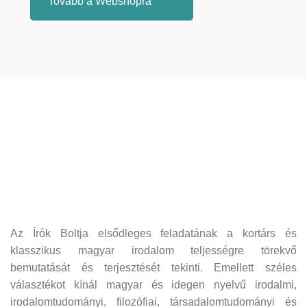
Tovább a Webshopra
Az Írók Boltja elsődleges feladatának a kortárs és
klasszikus magyar irodalom teljességre törekvő
bemutatását és terjesztését tekinti. Emellett széles
választékot kínál magyar és idegen nyelvű irodalmi,
irodalomtudományi, filozófiai, társadalomtudományi és