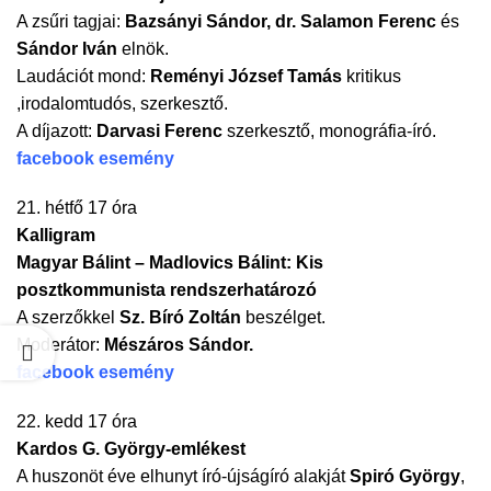
A zsűri tagjai:
Bazsányi Sándor,
dr. Salamon Ferenc
és
Sándor
Iván
elnök.
Laudációt mond:
Reményi József Tamás
kritikus
,irodalomtudós, szerkesztő.
A díjazott:
Darvasi Ferenc
szerkesztő, monográfia-író.
facebook esemény
21. hétfő 17 óra
Kalligram
Magyar Bálint – Madlovics Bálint: Kis
posztkommunista rendszerhatározó
A szerzőkkel
Sz. Bíró Zoltán
beszélget.
Moderátor:
Mészáros Sándor.
facebook esemény
22. kedd 17 óra
Kardos G. György-emlékest
A huszonöt éve elhunyt író-újságíró alakját
Spiró György
,