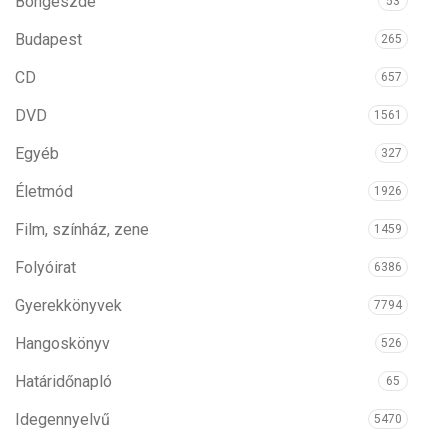
Böngészde
53
Budapest
265
CD
657
DVD
1561
Egyéb
327
Életmód
1926
Film, színház, zene
1459
Folyóirat
6386
Gyerekkönyvek
7794
Hangoskönyv
526
Határidőnapló
65
Idegennyelvű
5470