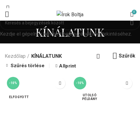
0
KÍNÁLATUNK
Kezdje el gépelni a keresett bejegyzések megtekintéséhez.
Szűrők
Kezdőlap
KÍNÁLATUNK
Szűrés törlése
Allprint
-10%
-10%
ELFOGYOTT