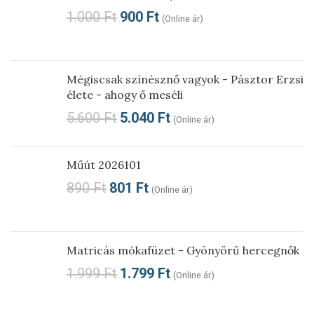
1.000
Ft
900
Ft
(Online ár)
Mégiscsak színésznő vagyok - Pásztor Erzsi
élete - ahogy ő meséli
5.600
Ft
5.040
Ft
(Online ár)
Műút 2026101
890
Ft
801
Ft
(Online ár)
Matricás mókafüzet - Gyönyörű hercegnők
1.999
Ft
1.799
Ft
(Online ár)