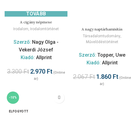
TOVÁBB
A cigány népmese
A nagy naptárhamisítás
Irodalom
,
Irodalomtörténet
Társadalomtudomány
,
Szerző:
Nagy Olga -
Művelődéstörténet
Vekerdi József
Szerző:
Topper, Uwe
Kiadó:
Allprint
Kiadó:
Allprint
3.300
Ft
2.970
Ft
(Online
2.067
Ft
1.860
Ft
(Online
ár)
ár)
-10%
ELFOGYOTT