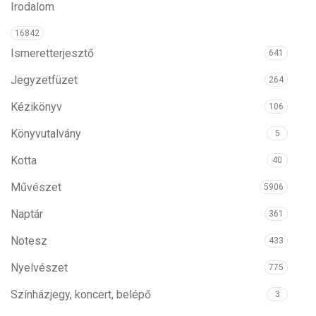
Irodalom
16842
Ismeretterjesztő
641
Jegyzetfüzet
264
Kézikönyv
106
Könyvutalvány
5
Kotta
40
Művészet
5906
Naptár
361
Notesz
433
Nyelvészet
775
Színházjegy, koncert, belépő
3