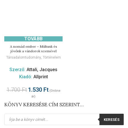
TOVÁBB
A nomád ember – Múltunk és
jövőnk a vándorok szemével
Társadalomtudomány
,
Történelem
Szerző:
Attali, Jacques
Kiadó:
Allprint
1.700
Ft
1.530
Ft
(Online
ár)
KÖNYV KERESÉSE CÍM SZERINT…
Products
KERESÉS
search