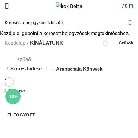
/
0
Ft
KÍNÁLATUNK
Kezdje el gépelni a keresett bejegyzések megtekintéséhez.
Kezdőlap
KÍNÁLATUNK
Szűrők
SZŰRŐ
Szűrés törlése
Arunachala Könyvek
Bezárás
-10%
ELFOGYOTT