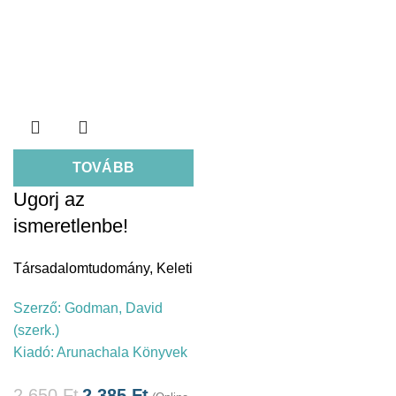
TOVÁBB
Ugorj az
ismeretlenbe!
Társadalomtudomány
,
Keleti
Szerző:
Godman, David
(szerk.)
Kiadó:
Arunachala Könyvek
2.650
Ft
2.385
Ft