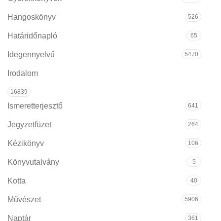
Hangoskönyv
526
Határidőnapló
65
Idegennyelvű
5470
Irodalom
16839
Ismeretterjesztő
641
Jegyzetfüzet
264
Kézikönyv
106
Könyvutalvány
5
Kotta
40
Művészet
5906
Naptár
361