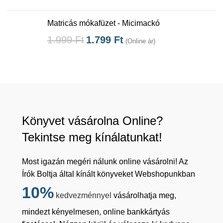
Matricás mókafüzet - Micimackó
1.999
Ft
1.799
Ft
(Online ár)
Könyvet vásárolna Online?
Tekintse meg kínálatunkat!
Most igazán megéri nálunk online vásárolni! Az
Írók Boltja által kínált könyveket Webshopunkban
10%
kedvezménnyel
vásárolhatja meg,
mindezt kényelmesen, online bankkártyás