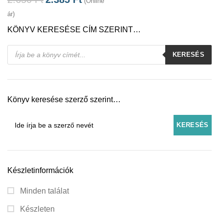
(Online
ár)
KÖNYV KERESÉSE CÍM SZERINT…
Products
KERESÉS
search
Könyv keresése szerző szerint…
Készletinformációk
Minden találat
Készleten