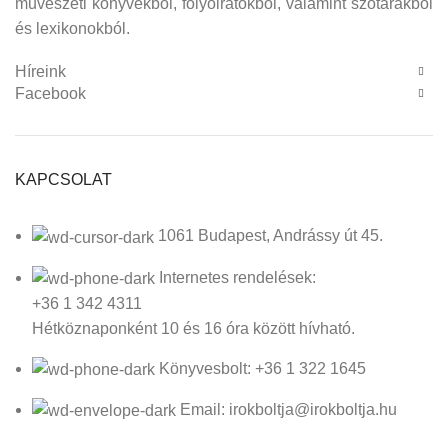
művészeti könyvekből, folyóiratokból, valamint szótárakból
és lexikonokból.
Híreink
Facebook
KAPCSOLAT
1061 Budapest, Andrássy út 45.
Internetes rendelések:
+36 1 342 4311
Hétköznaponként 10 és 16 óra között hívható.
Könyvesbolt: +36 1 322 1645
Email: irokboltja@irokboltja.hu