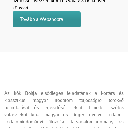
fizetéssel. Nézzen körül és válassza ki kedvenc
könyveit!
Tovább a Webshopra
Az Írók Boltja elsődleges feladatának a kortárs és
klasszikus magyar irodalom teljességre törekvő
bemutatását és terjesztését tekinti. Emellett széles
választékot kínál magyar és idegen nyelvű irodalmi,
irodalomtudományi, filozófiai, társadalomtudományi és