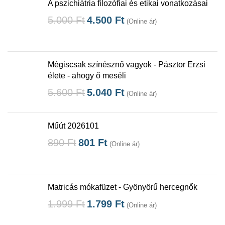
A pszichiátria filozófiai és etikai vonatkozásai
5.000
Ft
4.500
Ft
(Online ár)
Mégiscsak színésznő vagyok - Pásztor Erzsi
élete - ahogy ő meséli
5.600
Ft
5.040
Ft
(Online ár)
Műút 2026101
890
Ft
801
Ft
(Online ár)
Matricás mókafüzet - Gyönyörű hercegnők
1.999
Ft
1.799
Ft
(Online ár)