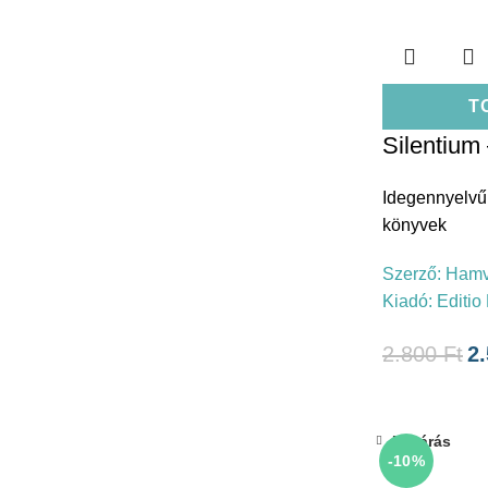
T
Silentium
Idegennyelvű
könyvek
Szerző:
Hamv
Kiadó:
Editio
2.800
Ft
2
Bezárás
-10%