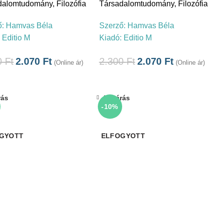
dalomtudomány
,
Filozófia
Társadalomtudomány
,
Filozófia
ő:
Hamvas Béla
Szerző:
Hamvas Béla
:
Editio M
Kiadó:
Editio M
0
Ft
2.070
Ft
2.300
Ft
2.070
Ft
(Online ár)
(Online ár)
rás
Bezárás
-10%
GYOTT
ELFOGYOTT