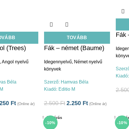
Fák 
OVÁBB
TOVÁBB
ol (Trees)
Fák – német (Baume)
Idege
könyv
,
Angol nyelvű
Idegennyelvű
,
Német nyelvű
Szerz
könyvek
Kiadó
as Béla
Szerző:
Hamvas Béla
 M
Kiadó:
Editio M
2.50
.250
Ft
2.500
Ft
2.250
Ft
(Online ár)
(Online ár)
Bezárás
Bezá
-10%
-10%