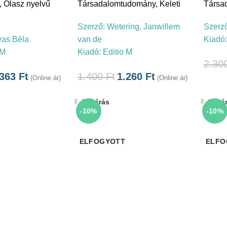
,
Olasz nyelvű
Társadalomtudomány
,
Keleti
Társa
Szerző:
Wetering, Janwillem
Szerz
as Béla
van de
Kiadó
 M
Kiadó:
Editio M
2.30
.363
Ft
1.400
Ft
1.260
Ft
(Online ár)
(Online ár)
Bezárás
Bezá
-10%
-10%
ELFOGYOTT
ELFO