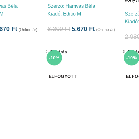
as Béla
Szerző:
Hamvas Béla
 M
Kiadó:
Editio M
Szerz
Kiadó
.670
Ft
6.300
Ft
5.670
Ft
(Online ár)
(Online ár)
2.98
Bezárás
Bezá
-10%
-10%
ELFOGYOTT
ELFO