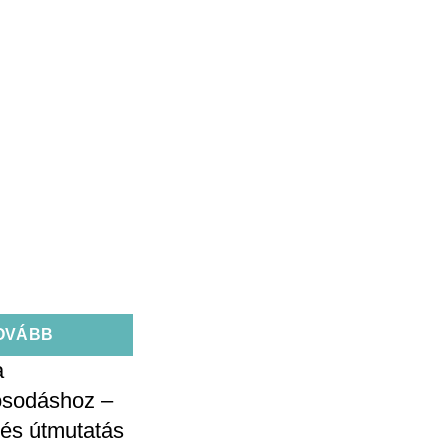
OVÁBB
a
osodáshoz –
és útmutatás