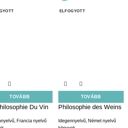
GYOTT
ELFOGYOTT
TOVÁBB
TOVÁBB
hilosophie Du Vin
Philosophie des Weins
nnyelvű
,
Francia nyelvű
Idegennyelvű
,
Német nyelvű
ek
könyvek