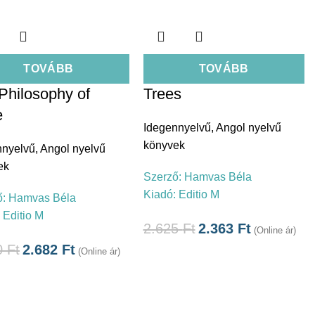
TOVÁBB
TOVÁBB
Philosophy of
Trees
e
Idegennyelvű
,
Angol nyelvű
könyvek
nnyelvű
,
Angol nyelvű
ek
Szerző:
Hamvas Béla
Kiadó:
Editio M
ő:
Hamvas Béla
:
Editio M
2.625
Ft
2.363
Ft
(Online ár)
0
Ft
2.682
Ft
(Online ár)