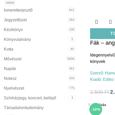
16846
Ismeretterjesztő
641
Jegyzetfüzet
264
Kézikönyv
106
T
Könyvutalvány
5
Fák – ang
Kotta
40
Idegennyelvű
Művészet
5906
könyvek
Naptár
361
Szerző:
Hamv
Notesz
433
Kiadó:
Editio
Nyelvészet
775
2.500
Ft
2
Színházjegy, koncert, belépő
3
Bezárás
Társadalomtudomány
-10%