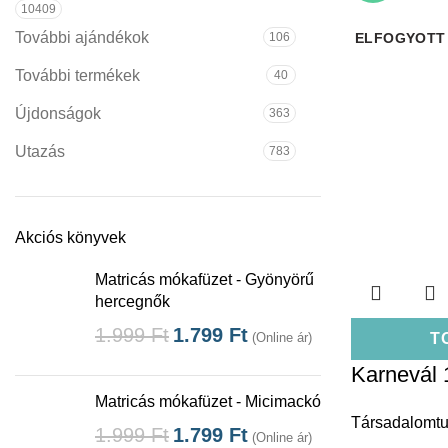
10409
További ajándékok
106
ELFOGYOTT
További termékek
40
Újdonságok
363
Utazás
783
Akciós könyvek
Matricás mókafüzet - Gyönyörű
hercegnők
1.999
Ft
1.799
Ft
T
(Online ár)
Karnevál 
Matricás mókafüzet - Micimackó
Társadalomt
1.999
Ft
1.799
Ft
(Online ár)