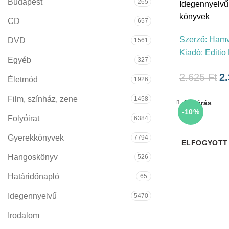
Budapest
265
Idegennyelvű
könyvek
CD
657
Szerző:
Hamv
DVD
1561
Kiadó:
Editio
Egyéb
327
2.625
Ft
2
Életmód
1926
Film, színház, zene
1458
Bezárás
-10%
Folyóirat
6384
Gyerekkönyvek
7794
ELFOGYOTT
Hangoskönyv
526
Határidőnapló
65
Idegennyelvű
5470
Irodalom