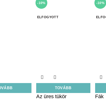
-10%
-10%
ELFOGYOTT
ELFO
OVÁBB
TOVÁBB
Az üres tükör
Fák