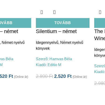
OVÁBB
TOVÁBB
 – német
Silentium – német
The 
Win
,
Német nyelvű
Idegennyelvű
,
Német nyelvű
könyvek
Idege
könyv
as Béla
Szerző:
Hamvas Béla
 M
Kiadó:
Editio M
Szerz
Kiadó
.520
Ft
2.800
Ft
2.520
Ft
(Online ár)
(Online ár)
2.98