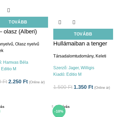
TOVÁBB
– olasz (Alberi)
TOVÁBB
Hullámaiban a tenger
nnyelvű
,
Olasz nyelvű
ek
Társadalomtudomány
,
Keleti
ő:
Hamvas Béla
Szerző:
Jager, Willigis
:
Editio M
Kiadó:
Editio M
0
Ft
2.250
Ft
(Online ár)
1.500
Ft
1.350
Ft
(Online ár)
rás
Bezárás
-10%