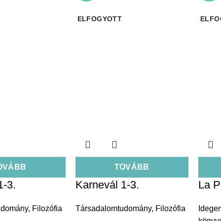
ELFOGYOTT
ELFO
OVÁBB
TOVÁBB
1-3.
Karnevál 1-3.
La P
udomány
,
Filozófia
Társadalomtudomány
,
Filozófia
Idege
könyv