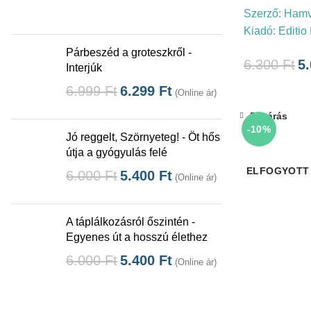
Szerző:
Hamv
Kiadó:
Editio
Párbeszéd a groteszkről -
6.300
Ft
5
Interjúk
6.999
Ft
6.299
Ft
(Online ár)
Bezárás
-10%
Jó reggelt, Szörnyeteg! - Öt hős
útja a gyógyulás felé
ELFOGYOTT
6.000
Ft
5.400
Ft
(Online ár)
A táplálkozásról őszintén -
Egyenes út a hosszú élethez
6.000
Ft
5.400
Ft
(Online ár)