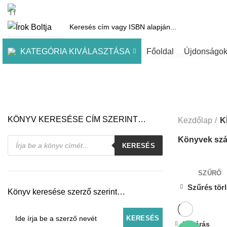
1061 Budapest, Andrássy út 45.
Pénztár
Kosár
Kínálatunk
Díjai
KATEGÓRIA KIVÁLASZTÁSA
Főoldal
Újdonságo
Kezdje el gépelni a keresett bejegyzések megtekintéséhez.
KÖNYV KERESÉSE CÍM SZERINT…
Kezdőlap
K
Products
Könyvek szá
KERESÉS
search
SZŰRŐ
Szűrés tör
Könyv keresése szerző szerint…
Bezárás