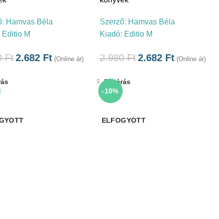
ő:
Hamvas Béla
Szerző:
Hamvas Béla
:
Editio M
Kiadó:
Editio M
0
Ft
2.682
Ft
2.980
Ft
2.682
Ft
(Online ár)
(Online ár)
rás
Bezárás
-10%
GYOTT
ELFOGYOTT