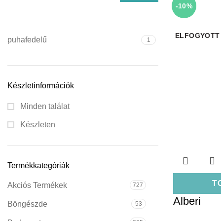
-10%
ELFOGYOTT
puhafedelű
1
Készletinformációk
Minden találat
Készleten
Termékkategóriák
T
Akciós Termékek
727
Alberi
Böngészde
53