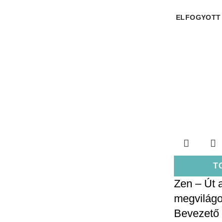
ELFOGYOTT
T
Zen – Út 
megvilág
Bevezető 