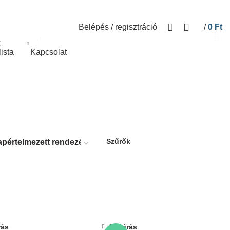
Belépés / regisztráció
/
0
Ft
K
lista
Kapcsolat
Szűrők
rás
Bezárás