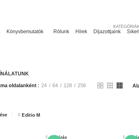
nk
Rólunk írták
KATEGÓRIÁ
k
Könyvbemutatók
Rólunk
Hírek
Díjazottjaink
Siker
KÍNÁLATUNK
ÍNÁLATUNK
ma oldalanként
24
64
128
256
lése
Editio M
Bezárás
Bezá