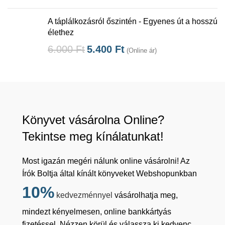
A táplálkozásról őszintén - Egyenes út a hosszú
élethez
6.000
Ft
5.400
Ft
(Online ár)
Könyvet vásárolna Online?
Tekintse meg kínálatunkat!
Most igazán megéri nálunk online vásárolni! Az
Írók Boltja által kínált könyveket Webshopunkban
10%
kedvezménnyel
vásárolhatja meg,
mindezt kényelmesen, online bankkártyás
fizetéssel. Nézzen körül és válassza ki kedvenc