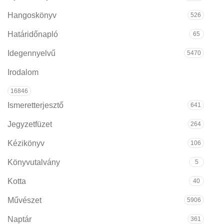
Hangoskönyv
526
Határidőnapló
65
Idegennyelvű
5470
Irodalom
16846
Ismeretterjesztő
641
Jegyzetfüzet
264
Kézikönyv
106
Könyvutalvány
5
Kotta
40
Művészet
5906
Naptár
361