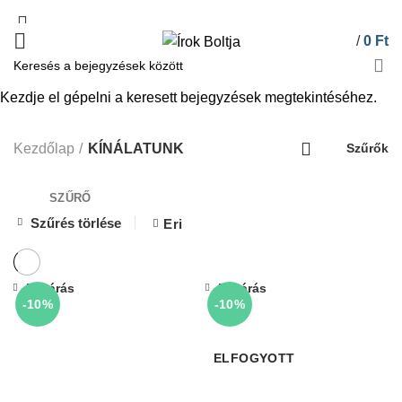
/
0
Ft
Kezdje el gépelni a keresett bejegyzések megtekintéséhez.
KÍNÁLATUNK
Kezdőlap
KÍNÁLATUNK
Szűrők
SZŰRŐ
Szűrés törlése
Eri
Bezárás
Bezárás
-10%
-10%
ELFOGYOTT