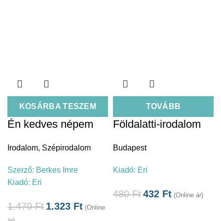
KOSÁRBA TESZEM
TOVÁBB
Én kedves népem
Földalatti-irodalom
Irodalom
,
Szépirodalom
Budapest
Szerző:
Berkes Imre
Kiadó:
Eri
Kiadó:
Eri
480
Ft
432
Ft
(Online ár)
1.470
Ft
1.323
Ft
(Online
ár)