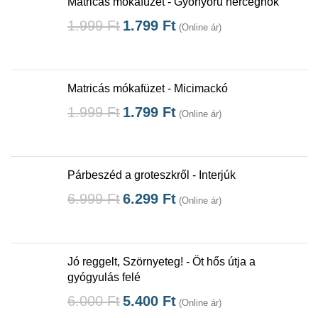
Matricás mókafüzet - Gyönyörű hercegnők
1.999
Ft
1.799
Ft
(Online ár)
Matricás mókafüzet - Micimackó
1.999
Ft
1.799
Ft
(Online ár)
Párbeszéd a groteszkről - Interjúk
6.999
Ft
6.299
Ft
(Online ár)
Jó reggelt, Szörnyeteg! - Öt hős útja a
gyógyulás felé
6.000
Ft
5.400
Ft
(Online ár)