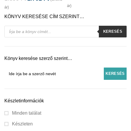
ár)
ár)
KÖNYV KERESÉSE CÍM SZERINT…
Products
KERESÉS
search
Könyv keresése szerző szerint…
Készletinformációk
Minden találat
Készleten