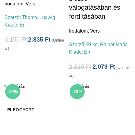
Irodalom
,
Vers
válogatásában és
fordításában
Szerző:
Thoma, Ludwig
Kiadó:
Eri
Irodalom
,
Vers
3.150
Ft
2.835
Ft
(Online
Szerző:
Rilke, Rainer Maria
ár)
Kiadó:
Eri
2.310
Ft
2.079
Ft
(Online
ár)
Bezárás
Bezárás
-10%
-10%
ELFOGYOTT