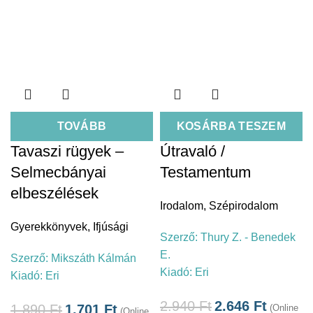
TOVÁBB
KOSÁRBA TESZEM
Tavaszi rügyek –
Útravaló /
Selmecbányai
Testamentum
elbeszélések
Irodalom
,
Szépirodalom
Gyerekkönyvek
,
Ifjúsági
Szerző:
Thury Z. - Benedek
E.
Szerző:
Mikszáth Kálmán
Kiadó:
Eri
Kiadó:
Eri
2.940
Ft
2.646
Ft
1.890
Ft
1.701
Ft
(Online
(Online