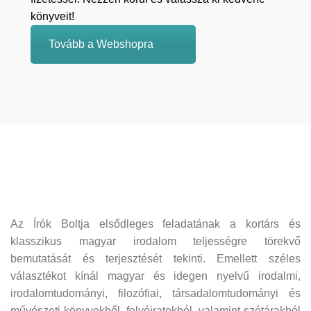
könyveit!
Tovább a Webshopra
Az Írók Boltja elsődleges feladatának a kortárs és
klasszikus magyar irodalom teljességre törekvő
bemutatását és terjesztését tekinti. Emellett széles
választékot kínál magyar és idegen nyelvű irodalmi,
irodalomtudományi, filozófiai, társadalomtudományi és
művészeti könyvekből, folyóiratokból, valamint szótárakból