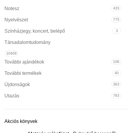
Notesz
433
Nyelvészet
775
Színházjegy, koncert, belépő
3
Társadalomtudomány
10409
További ajándékok
106
További termékek
40
Újdonságok
363
Utazás
783
Akciós könyvek