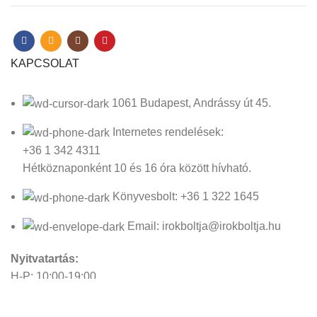
KAPCSOLAT
1061 Budapest, Andrássy út 45.
Internetes rendelések:
+36 1 342 4311
Hétköznaponként 10 és 16 óra között hívható.
Könyvesbolt: +36 1 322 1645
Email: irokboltja@irokboltja.hu
Nyitvatartás:
H-P: 10:00-19:00
Szo: 11:00-15:00
V: Zárva