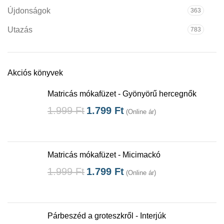
Újdonságok
363
Utazás
783
Akciós könyvek
Matricás mókafüzet - Gyönyörű hercegnők
1.999
Ft
1.799
Ft
(Online ár)
Matricás mókafüzet - Micimackó
1.999
Ft
1.799
Ft
(Online ár)
Párbeszéd a groteszkről - Interjúk