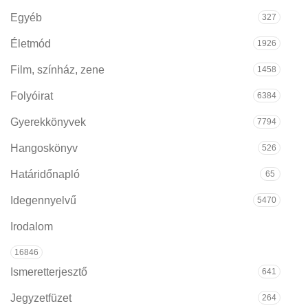
Egyéb
327
Életmód
1926
Film, színház, zene
1458
Folyóirat
6384
Gyerekkönyvek
7794
Hangoskönyv
526
Határidőnapló
65
Idegennyelvű
5470
Irodalom
16846
Ismeretterjesztő
641
Jegyzetfüzet
264