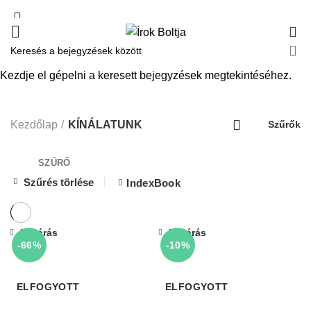
0
KÍNÁLATUNK
Kezdje el gépelni a keresett bejegyzések megtekintéséhez.
Kezdőlap
KÍNÁLATUNK
Szűrők
SZŰRŐ
Szűrés törlése
IndexBook
Bezárás
Bezárás
-66%
-10%
ELFOGYOTT
ELFOGYOTT