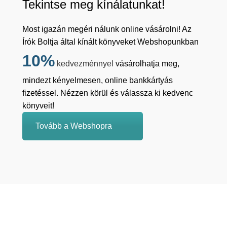
Tekintse meg kínálatunkat!
Most igazán megéri nálunk online vásárolni! Az
Írók Boltja által kínált könyveket Webshopunkban
10%
kedvezménnyel
vásárolhatja meg,
mindezt kényelmesen, online bankkártyás
fizetéssel. Nézzen körül és válassza ki kedvenc
könyveit!
Tovább a Webshopra