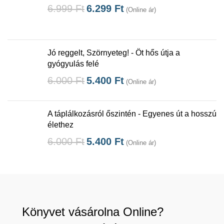
6.999
Ft
6.299
Ft
(Online ár)
Jó reggelt, Szörnyeteg! - Öt hős útja a
gyógyulás felé
6.000
Ft
5.400
Ft
(Online ár)
A táplálkozásról őszintén - Egyenes út a hosszú
élethez
6.000
Ft
5.400
Ft
(Online ár)
Könyvet vásárolna Online?