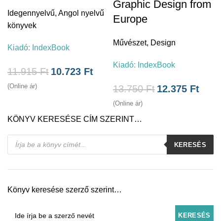
Graphic Design from
Idegennyelvű
,
Angol nyelvű
Europe
könyvek
Művészet
,
Design
Kiadó:
IndexBook
Kiadó:
IndexBook
11.915
Ft
10.723
Ft
(Online ár)
13.750
Ft
12.375
Ft
(Online ár)
KÖNYV KERESÉSE CÍM SZERINT…
Products
KERESÉS
search
Könyv keresése szerző szerint…