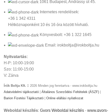
1061 Budapest, Andrássy út 45.
Internetes rendelések:
+36 1 342 4311
Hétköznaponként 10 és 16 óra között hívható.
Könyvesbolt: +36 1 322 1645
Email: irokboltja@irokboltja.hu
Nyitvatartás:
H-P: 10:00-19:00
Szo: 11:00-15:00
V: Zárva
Írók Boltja Kft.
2026 Minden jog fenntartva - www.irokboltja.hu
Adatvédelmi tájékoztató
|
Általános Szerződési Feltételek (ÁSZF)
|
Barion Fizetési Tájékoztató
|
Online elállási nyilatkozat
Weboldal készítés
:
Gyors Weboldal készítés
-
www.gyors-